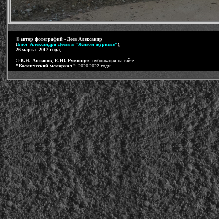
-
©
автор фотографий -
Деев Александр
(
Блог Александра Деева в "Живом журнале"
)
;
26 марта 2017 года
;
-
©
В.Н. Антипов
,
Е.Ю. Румянцев
; публикация на сайте
"Космический мемориал"
; 2020-2022 годы.
-