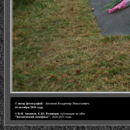
-
©
автор фотографий -
Антипов Владимир Николаевич
;
24 октября 2010 года
;
-
©
В.Н. Антипов
,
Е.Ю. Румянцев
; публикация на сайте
"Космический мемориал"
; 2020-2022 годы.
-