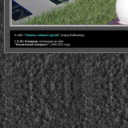
-
©
сайт
"Ленинск собирает друзей"
(
город Байконур)
;
-
©
Е.Ю. Румянцев
; публикация на сайте
"Космический мемориал"
; 2006-2022 годы.
-