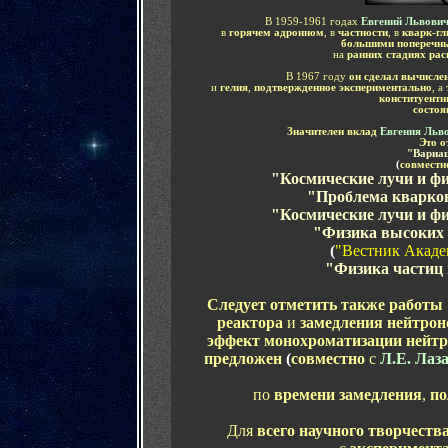
В 1959-1961 годах
Евгений Львови
в
горячем адронном
, в
частности
, в
кварк-гл
большими поперечн
на
ранних стадиях рас
В 1967 году
он сделал вычислен
и
гелия
,
подтвержденное экспериментально
, а
конституент
состоя
Значителен вклад
Евгения Льв
Это о
"
Вариац
(
совместн
"
Космические лучи и ф
"
Проблема кварков
"
Космические лучи и ф
"Физика высоких 
(
"Вестник Акаде
"Физика частиц
Следует отметить также работы
реактора
и
замедления нейтрон
эффект монохроматизации нейт
предложен
(
совместно
с
Л.Е. Лаз
по
времени замедления
,
по
Для
всего научного творчеств