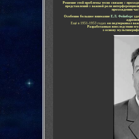
Решение этой проблемы тесно связано
с
проход
представлений
о
важной роли интерференцио
прохождении част
Особенно большое внимание
Е.Л. Фейнберг
уде
адроно
Ещё в 1951-1953 годах
он подчеркивал важ
Разработанная впоследствии ег
в
основу мультиперифе