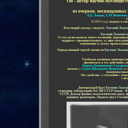
Он - автор научно-публицист
из очерков
,
посвященных
Л.Д. Ландау
,
С.И. Вавилову
н
В 2003 году
вышло в све
Блестящий лектор
и
педагог
,
Евгений Льво
Евгений Львович
На
его долю выпало много волнений
,
пережива
мудрым
и
проницательным
, но
при этом ра
отношению
ко
всему происходящ
Определяющей чертой личности
Евгения Львов
Глубокая активная заинтересов
проявилась в его действиях, 
Андрея Дмитриевича Сахарова
память
о
Сергее Ивановиче Вавилове
от
поверхностны
Это свойство
, в
сочетании
с
огр
к
не
Двоюродный брат
Евгения Льво
сотрудник лаборатории №2 АН СССР
(
ныне - К
СССР, Доктор физико-математических наук, п
ядерных реакторов, Лауреат двух Сталин