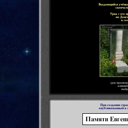
Выдающийся учёны
скончалс
Урна с его 
на Донс
в се
(для просмотр
кликнит
выбр
-
При создании стра
опубликованный в 