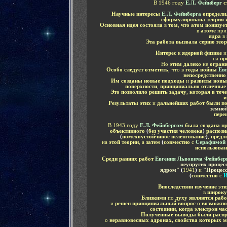
В 1946 году
Е.Л. Фейнберг
с
Научные интересы
Е.Л. Фейнберга
определи
сформулирована теория 
Основная идея состояла
в
том
,
что атом ионизуе
в
атоме
пр
ядра
в
Эта работа вызвала серию тео
Интерес
к
ядерной физике
на
пр
Но
этим далеко
не
ограни
Особо следует отметить
, что в
годы войны
Ев
непосредственно
Им созданы новые подходы
и
развиты нов
поверхности
,
принципиально отличны
Это позволило решить задачу
,
которая в тече
и
Результаты этих
и
дальнейших работ были 
земно
пере
В 1943 году
Е.Л. Фейнбергом
была создана пр
объективного
(
без участия человека
)
распозн
(
помехоустойчивое пеленгование
)
,
предл
на
этой теории
, а
затем
(
совместно
с
Серафимой 
использова
Среди ранних работ
Евгения Львовича Фейнбе
неупругих процес
ядром"
(
1941
)
и
"Процесс
(
совместно
с
И
Впоследствии изучение эт
в
широку
Близкими
по
духу являются раб
и
решен принципиальный вопрос
о
возможно
состоянии
,
когда электрон ча
Полученные выводы были распр
о
неравновесных адронах, свойства которых 