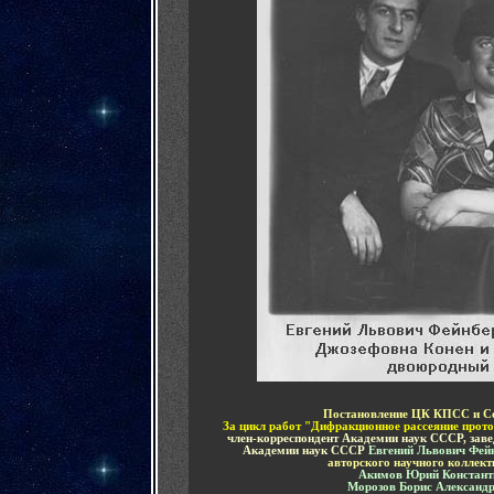
Постановление ЦК КПСС
и
Со
З
а цикл работ
"
Дифракционное рассеяние прото
член-корреспондент Академии наук СССР, зав
Академии наук СССР
Евгений Львович Фей
авторского научного коллект
Акимов
Юрий Констант
Морозов
Борис Александ