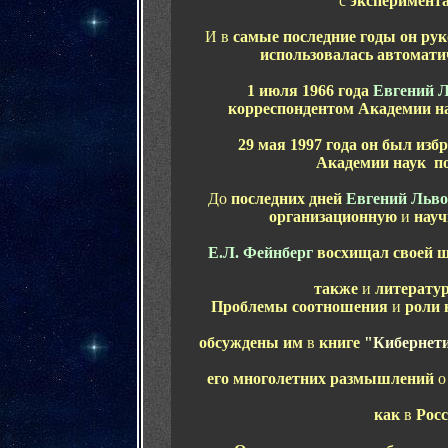
с
эксперимент
И в
самые последние годы он рук
использовалась автомати
1 июля 1966 года
Евгений 
корреспондентом Академии н
29 мая 1997 года он был из
Академии наук
по
До
последних дней
Евгений Льв
организационную
и
науч
Е.Л. Фейнберг
восхищал своей ш
также
и
литерату
Проблемы соотношения
и
роли 
обсуждены им
в
книге
"Кибернети
его многолетних размышлений
как
в
Росс