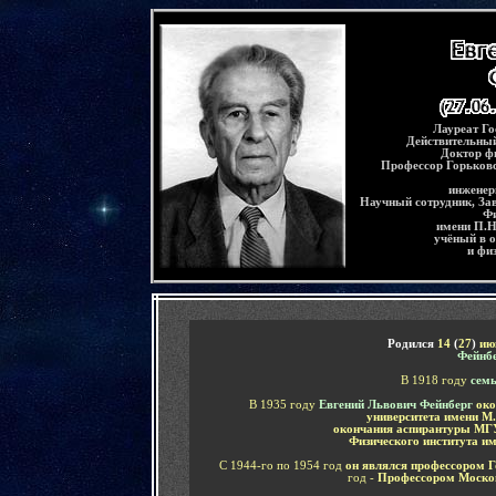
-
Лауреат Г
Действительный
Доктор ф
Профессор
Горьковс
инженер
Научный сотрудник,
За
Фи
имени П.Н
учёный в о
и фи
-
Родился
14
(
27
)
ию
Фейнб
В 1918 году
сем
В 1935 году
Евгений Львович Фейнберг
око
университета имени М
окончания аспирантуры МГ
Физического института и
С 1944-го по 1954 год
он являлся профессором Г
год -
Профессором Москов