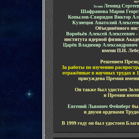
на
Леонид Сергее
Золин
Шафранова
Мария Георг
Копылов-Свиридов Виктор Ал
Кузнецов Анатолий Алексее
Объединённого инс
Воробьёв
Алексей Алексеевич
-
института ядерной физики
А
кад
Царёв Владимир Александрович
имени П.Н. Леб
Решением Прези
За работы по изучению распростр
отражённые в научных трудах в 1
присуждена Премия имени
Он также был удостоен Зол
и Премии имен
Евгений Львович Фейнберг
бы
и двумя орденами Труд
В 1999 году он был удостоен Бла
-