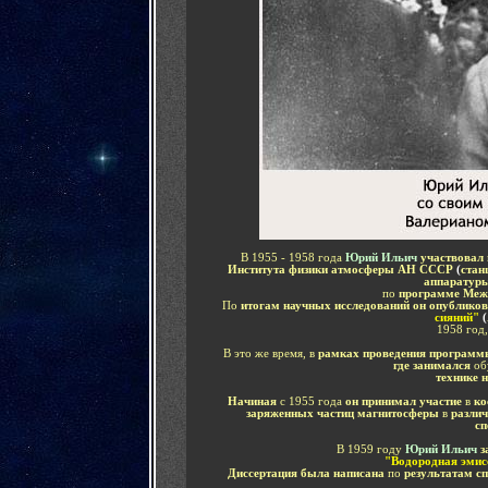
В 1955 - 1958 года
Юрий Ильич
участвовал
Института физики атмосферы АН СССР
(
стан
аппаратур
по
программе Межд
По
итогам научных исследований он опублико
сияний"
(
1958 год,
В это же время, в
рамках проведения программ
где занимался
об
технике 
Начиная
с 1955 года
он принимал участие
в
ко
заряженных частиц магнитосферы
в
различ
сп
В 1959 году
Юрий Ильич
з
"Водородная эмис
Диссертация была написана
по
результатам с