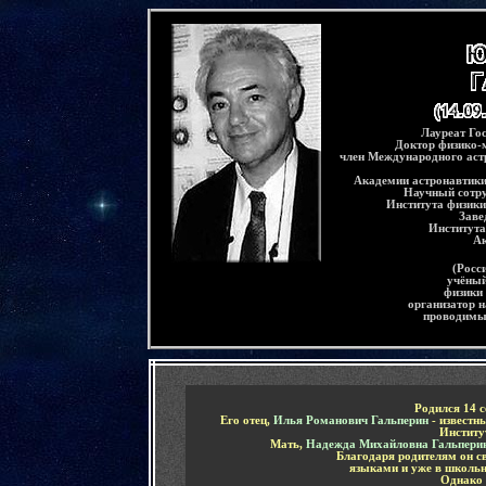
-
Лауреат Го
Доктор физико-
член Международного аст
Академии астронавтики
Научный сотру
Института физик
Заве
Института
А
(Росс
учёный
физики
организатор н
проводимы
-
Родился
14 
Его отец,
Илья Романович Гальперин
- известн
Институ
Мать,
Надежда Михайловна Гальпери
Благодаря родителям он с
языками и уже в школь
Однако 