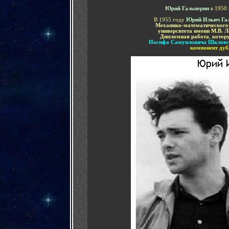
Юрий Гальперин
в 1950
В 1955 году
Юрий Ильич Га
Механико-математического 
университета имени М.В. 
Дипломная работа
,
котор
Иосифа Самуиловича Шкловс
компонент дуб