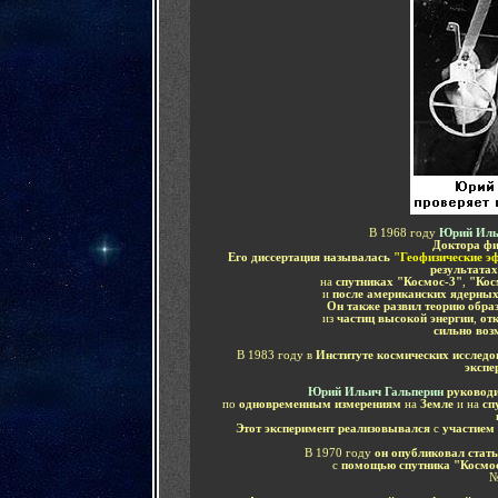
В 1968 году
Юрий Иль
Доктора фи
Его диссертация называлась
"Геофизические 
результатах
на
спутниках "Космос-3"
,
"Кос
и
после американских ядерны
Он также развил теорию обра
из
частиц высокой энергии
,
от
сильно воз
В 1983 году в
Институте космических исслед
экспе
Юрий Ильич Гальперин
руковод
по
одновременным измерениям
на
Земле
и на
сп
Этот эксперимент реализовывался
с
участием
В 1970 году
он опубликовал стат
с
помощью спутника "Космо
№