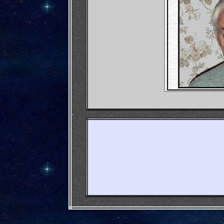
-
-
-