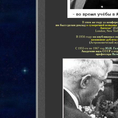
В
этом же году
на
конфере
им был сделан доклад
о сумеречной вспышке
Aurorae"
(
Ed
London; New York
В 1956 году
он опубликовал с
компонент дублета
н
(
Астрономический журн
С 1955-го по 1967 год
Ю.И. Га
Академии наук СССР
в
отд
профессора
Вал