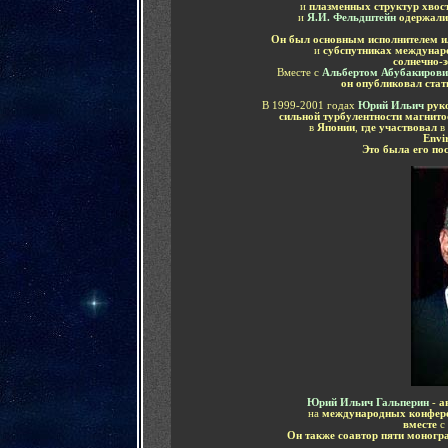
и
плазменных структур хвос
и
Я.И. Фельдштейн
одержали
Он был основным исполнителем и
и
субспутниках междунаро
солнечно-
Вместе с
Альбертом Абубакиров
он опубликовал ста
В 1999-2001 годах
Юрий Ильич
рук
сильной турбулентности магнит
в
Японии
,
где участвовал
в
Envi
Это была его по
Юрий Ильич Гальперин
-
а
на
международных конфер
вместе
с
Он также соавтор пяти моногр