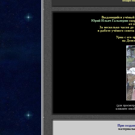
обществ
-
Выдающийся учёный и
Юрий Ильич Гальперин
ско
от с
За несколько часов до
в работе учёного совета
Урна с его 
на Донс
(для просмотр
кликните лево
-
При создан
материалы