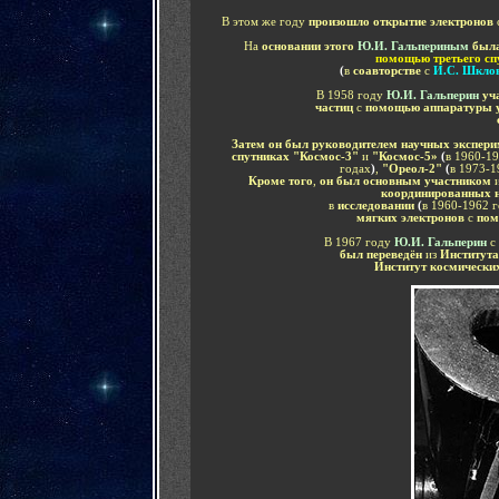
В этом же году
произошло открытие электронов
На
основании этого
Ю.И. Гальпериным
был
помощью третьего спу
(
в
соавторстве
с
И.С. Шкло
В 1958 году
Ю.И. Гальперин
уч
частиц
с
помощью аппаратуры 
Затем он был руководителем научных экспер
спутниках "Космос-3"
и
"Космос-5»
(
в 1960-19
годах
)
,
"Ореол-2"
(
в 1973-1
Кроме того
,
он был основным участником
координированных н
в
исследовании
(
в 1960-1962 
мягких электронов
с
пом
В 1967 году
Ю.И. Гальперин
с
был переведён
из
Институт
Институт космически