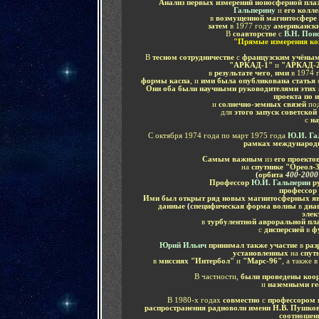
Анализ первых измерений ионосферной пл
Гальперину
и
его колл
в
возмущенной магнитосфере 
затем
в 1977 году
американск
В
соавторстве
с
В.Н. По
"Прямые измерения ко
В
тесном сотрудничестве
с
французским учёны
"АРКАД-1"
и
"АРКАД-
в
результате чего
,
ими
в 1974 
формы каспа
, и
ими была опубликована статья
Они оба были научными руководителями этих
проекта по 
и
солнечно-земных связей
по
для
этого запуск советско
с
на
С октября 1974 года по март 1975 года
Ю.И. Га
рамках международн
Самым важным
из
его проекто
на
спутнике "Ореол-
(
орбита
400-2000
Профессор
Ю.И. Гальперин
р
профессор
Ими был открыт ряд новых магнитосферных я
данные
(
специфическая форма волны
в
диа
элек
в
турбулентной авроральной пл
с
дисперсией
в
ф
Юрий Ильич
принимал также участие
в
раз
установленных
на
спут
в
миссиях "Интербол"
и
"Марс-96"
, а также 
В частности,
были проведены коо
и
наземными ге
В 1980-х годах
совместно
с
профессором 
распространения радиоволн имени Н.В. Пушко
соотношен