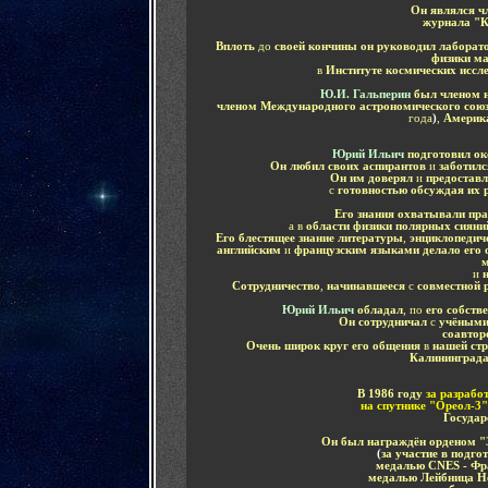
Он являлся ч
журнала "К
Вплоть
до
своей кончины он руководил лаборат
физики ма
в
Институте космических иссл
Ю.И. Гальперин
был членом 
членом Международного астрономического сою
года
)
,
Америка
Юрий Ильич
подготовил ок
Он любил своих аспирантов
и
заботилс
Он им доверял
и
предоставл
с
готовностью обсуждая их 
Его знания охватывали пра
а в
области физики полярных сияни
Его блестящее знание литературы
,
энциклопедич
английским
и
французским языками делало его
м
и
н
Сотрудничество
,
начинавшееся
с
совместной
Юрий Ильич
обладал
, по
его собств
Он сотрудничал
с
учёными
соавто
Очень широк круг его общения
в
нашей стр
Калининград
В 1986 году
за разрабо
на спутнике "Ореол-3"
Государ
Он был награждён орденом "
(
за участие в подго
медалью CNES - Фра
медалью Лейбница Не