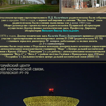
-
еталлоконструкции спроектированного
П.Д. Калачёвым
радиотелескопа были собран
уже
к середине 1960-х годов, и
первые наблюдения
на
антенне "Восток-Запад" этого
радиотелескопа были успешно выполнены уже
в конце 1964 года
.
Общее руководство строительством радиотелескопов Пущинской обсерватории
осуществлял
Доктор физико-математических наук
,
Профессор
,
Директор
обсерватории
Виткевич Виктор Витольдович
.
 1970-х годов,
Доктор технических наук
Калачёв Павел Дмитриевич
принимал активное
участие
в
проектировании полноповоротных антенн П-2500
(
радиотелескопа РТ-70
)
с
главным зеркалом диаметром
70 метров
,
работающих
на
волнах вплоть
до
3-х сантиметров
.
нтенны были сооружены
в
Отдельном командно-измерительном комплексе управления
автоматическими межпланетными станциями "Марс"
в
Центре дальней космической
связи
в
Крыму
(
Объект "Евпатория"
)
и для
работы
с
автоматическими межпланетными
станциями "Вега-1"
и
"Вега-2"
в
районе посёлка Галёнки
в
Приморском крае
(
Объект
"Уссурийск"
)
в
Дальневосточном центре дальней космической связи
(
НИП-15
)
.
-