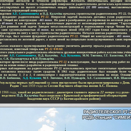
еспечения жесткости и точности рефлектора
.
Жёсткость обеспечивалась несущим сил
о малой точности
.
Точность отражающей поверхности радиотелескопа достигалась крепление
 регулируемых по высоте установочных опорах
(
шпильках
) (
32 000 шпилек
)
,
выставляемы
очностью отражающей поверхности
.
водством
А.Е. Саломоновича
и
П.Д. Калачёва
началось строительство радиотелескопа РТ-22
. О
н фундамент радиотелескопа
РТ-22
.
Непростой задачей оказалась доставка узлов радиотелес
ей
.
Общий вес конструкции -
465 тонн
.
Но даже в разобранном для перевозки по железной дорог
о
40 тонн
.
А как провезти их по просёлочным дорогам от железнодорожной станции "Тарусск
Для решения этой задачи Заводом металлоконструкций в подмосковном городе Чехове бы
е сани грузоподъемностью
45 тонн
,
на которых зимой 1956-1957 годов блоки поворотного у
тракторами по снегу к месту строительства радиотелескопа
.
Начался монтаж радиотелескопа
.
956 года
,
был заложен фундамент радиотелескопа
РТ-22
.
Общий вес конструкции -
465 тонн
доставлялись по железной дороге
,
а затем зимой на специально сконструированных санях перев
а
.
ьтатам эскизного проектирования было решено увеличить диаметр зеркала радиотелескопа до
отелескоп
,
известный теперь как
РТ-22 ФИАН
.
 этого уникального радиотелескопа обеспечила дружная инициативная работа коллектива учён
оставе
:
А.Е. Саломоновича
,
П.Д. Калачёва
,
А.Д. Кузьмина
,
М.М. Тяптина
,
Г.Г. Басистова
,
Н.Ф
ко
,
С.К. Паламарчука
и
В.И.Пушкарёва
.
екоторое время после ввода радиотелескопа
РТ-22
в эксплуатацию
,
был выполнен ряд работ по
ти на основе новых разработок в радиоприемной технике
.
ервых наблюдениях на радиотелескопе РТ-22 использовались простые смесительные приёмни
 составляла несколько тысяч градусов
.
В 1961 году
,
радиотелескоп был оснащён более ч
ми на волны
3
,
3 и 1
,
6 сантиметров
с параметрическими усилителями на входе. Оснаще
В.П. Бибинова
,
А.Д. Кузьмин
,
М.Т. Левченко
,
В.И. Пушкарёв
,
А.Е. Саломонович
,
И.В. Шавло
Результаты первых наблюдений
на
этом инструменте были продемонстрированы
в
День
Радио
7 мая 1959 года на
Сессии Научного общества имени А.С. Попова
.
В 1966 году,
такой же радиотелескоп
с
диаметром главного зеркала
22 метра
под
руко-
водством
П.Д. Калачёва
был сооружен
в
Крымской астрофизической обсерватории
Академии наук СССР
(
в
Бахчисарайском районе
)
.
-