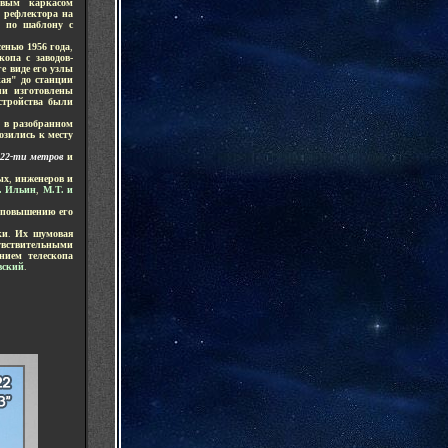
овым каркасом
м рефлектора на
х по шаблону с
сенью 1956 года
,
копа с заводов-
е виде его узлы
ая" до станции
ли изготовлены
стройства были
,
в разобранном
озились к месту
22-ти метров
и
ых
,
инженеров и
. Ильин
,
М.Т. и
 повышению его
ки
.
Их шумовая
увствительными
нием телескопа
вский
.