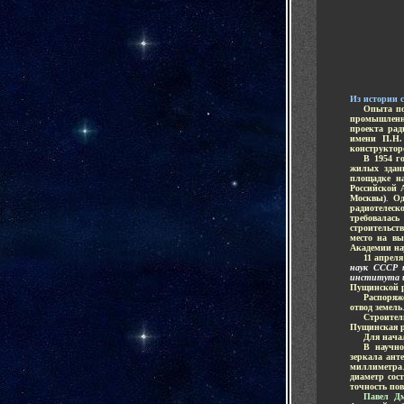
И
з истории 
.....
Опыта по
промышленн
проекта рад
имени П.Н.
конструктор
.....
В 1954 г
жилых здан
площадке н
Российской 
Москвы
)
.
Од
радиотелеск
требовалась
строительст
место на вы
Академии н
.....
11 апреля
наук СССР п
института и
Пущинской р
.....
Распоряж
отвод земель
.....
Строител
Пущинская р
.....
Для нача
.....
В научно
зеркала ан
миллиметра
диаметр сос
точность по
.....
Павел Д