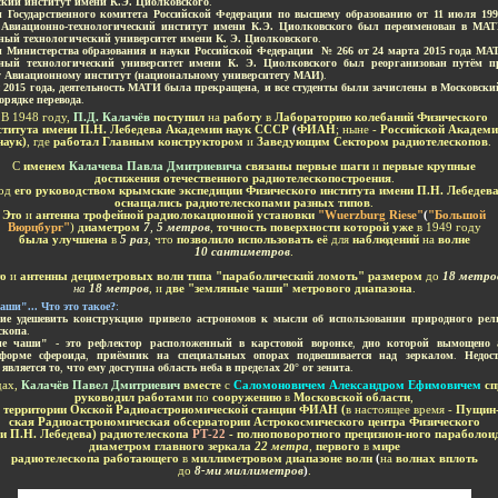
ский институт имени К.Э. Циолковского
.
 Государственного комитета Российской Федерации по высшему образованию от 11 июля 19
Авиационно-технологический институт имени К.Э. Циолковского был переименован в МАТ
нный технологический университет имени К. Э. Циолковского
.
 Министерства образования и науки Российской Федерации № 266 от 24 марта 2015 года МАТ
нный технологический университет имени К. Э. Циолковского был реорганизован путём п
 Авиационному институт
(национальному университету МАИ)
.
я 2015 года, деятельность МАТИ была прекращена
,
и все студенты были зачислены в Московск
орядке перевода
.
В 1948 году,
П.Д. Калачёв
поступил
на
работу
в
Лабораторию колебаний Физического
ститута имени П.Н. Лебедева Академии наук СССР
(
ФИАН
;
ныне -
Российской Академ
наук)
, где
работал Главным конструктором
и
Заведующим Сектором радиотелескопов
.
С
именем
Калачева Павла Дмитриевича
связаны первые шаги
и
первые крупные
достижения отечественного радиотелескопостроения
.
од
его руководством крымские экспедиции Физического института имени П.Н. Лебедев
оснащались радиотелескопами разных типов
.
Это
и
антенна трофейной радиолокационной установки
"Wuerzburg Riese"
(
"Большой
Вюрцбург"
)
диаметром
7
,
5 метров
,
точность поверхности которой уже
в 1949 году
была улучшена
в
5 раз
, что
позволило использовать её
для
наблюдений
на
волне
10 сантиметров
.
то
и
антенны дециметровых волн типа "параболический ломоть" размером
до
18 метро
на
18 метров
, и
две "земляные чаши" метрового диапазона
.
ши"... Что это такое
?
:
ие удешевить конструкцию привело астрономов к мысли об использовании природного рель
скопа
.
е чаши" - это рефлектор расположенный в карстовой воронке
,
дно которой вымощено
форме сфероида
,
приёмник на специальных опорах подвешивается над зеркалом
.
Недос
является то
,
что ему доступна область неба в пределах 20° от зенита
.
дах,
Калачёв Павел Дмитриевич
вместе
с
Саломоновичем Александром Ефимовичем
сп
руководил работами
по
сооружению
в
Московской области
,
а
территории Окской Радиоастрономической станции ФИАН (
в настоящее время -
Пущин
ская Радиоастрономическая обсерватории Астрокосмического центра Физического
и П.Н. Лебедева)
радиотелескопа
РТ-22
- полноповоротного прецизион-ного параболо
диаметром главного зеркала
22 метра
,
первого
в
мире
радиотелескопа работающего
в
миллиметровом диапазоне волн
(
на
волнах вплоть
до
8-ми миллиметров
)
.
-