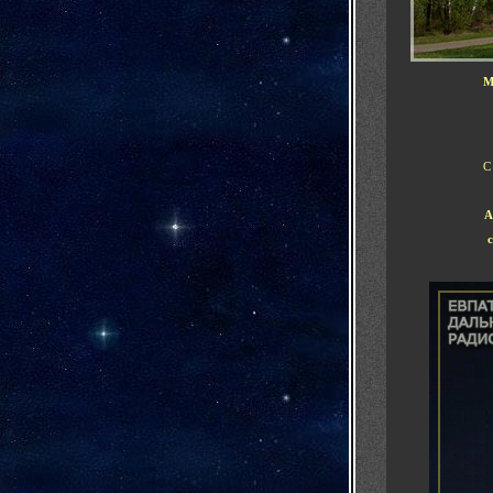
М
С
А