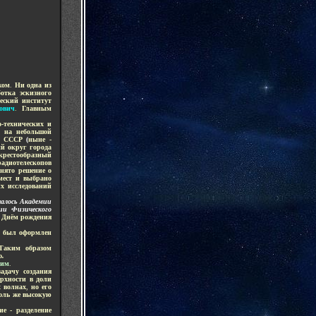
жом
.
Ни одна из
ботка эскизного
еский институт
ович
.
Г
лавным
о-технических и
о на небольшой
ук СССР
(
ныне -
й округ города
крестообразный
радиотелескопов
нято решение о
мест и выбрано
х исследований
шалось Академии
ии Физического
ь Днём рождения
к был оформлен
аким образом
о
.
ким
.
задачу создания
ерхности в доли
 волнах
,
но его
толь же высокую
е - разделение