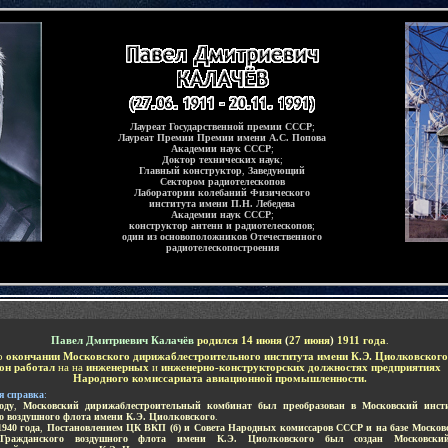
Лауреат Государственной премии СССР
;
Лауреат Премии Премии имени А.С. Попова
Академии наук СССР
;
Д
октор технических наук
;
Главный конструктор
,
Заведующий
Сектором радиотелескопов
Лаборатории колебаний Физического
института имени П.Н. Лебедева
Академии наук СССР
;
конструктор антенн и радиотелескопов
;
один из основоположников Отечественного
радиотелескопостроения
-
Павел Дмитриевич Калачёв
родился 14 июня
(
27 июня
)
1911 года
.
о
окончании Московского дирижаблестроительного института имени К.Э. Циолковского
он работал
на
на
инженерных
и
инженерно-конструкторских должностях предприятиях
Народного
комиссариата авиационной промышленности.
я справка
:
оду
,
Московский дирижаблестроительный комбинат был преобразован в Московский инст
о воздушного флота имени К.Э. Циолковского
.
1940 года
,
Постановлением ЦК ВКП (б) и Совета Народных комиссаров СССР и на базе Москов
Гражданского воздушного флота имени К.Э. Циолковского был создан Московски