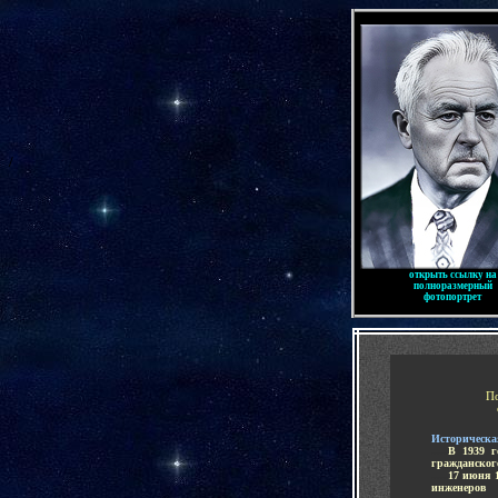
-
/
открыть ссылку на
полноразмерный
фотопортрет
-
П
Историческа
.....
В 1939 г
гражданског
.....
17 июня 
инженеров 