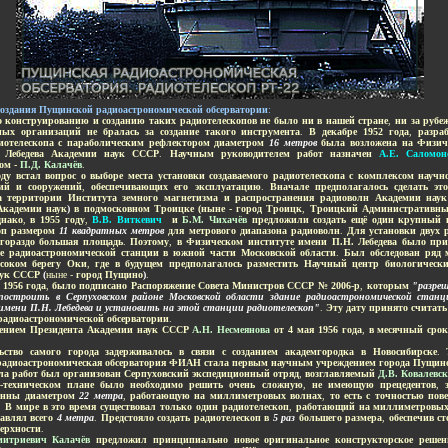
создания Пущинской радиоастрономической обсерватории
:
...
 конструированию и созданию таких радиотелескопов не было ни в нашей стране
,
ни за рубе
ых организаций не бралась за создание такого инструмента
.
В декабре 1952 года
,
разра
иотелескопа с параболическим рефлектором диаметром
16 метров
была возложена на
Физич
 Лебедева Академии наук СССР
.
Научным руководителем работ назначен
А.Е. Саломон
ом -
П.Д. Калачёв
.
оду встал вопрос о выборе места установки создаваемого радиотелескопа с комплексом научн
ий и сооружений
,
обеспечивающих его эксплуатацию
.
Вначале предполагалось сделать эт
а территории Института земного магнетизма и распространения радиоволн Академии на
Академии наук
)
в подмосковном Троицке (ныне - город Троицк
,
Троицкий Административны
нако
,
в 1955 году
,
В.В. Виткевич
и
Б.М. Чихачёв
предложили создать ещё один крупный 
оп размером
11 квадратных метров
для метрового диапазона радиоволн
.
Для установки двух 
 гораздо большая площадь
.
Поэтому
,
в
Физическом институте имени П.Н. Лебедева
было при
ве радиоастрономической станции в южной части Московской области
.
Был обследован ряд 
соком берегу Оки
,
где в будущем предполагалось разместить Научный центр биологически
аук СССР
(
ныне -
город Пущино
)
.
 1956 года
,
было подписано Распоряжение Совета Министров СССР № 2006-р
,
которым
"разре
остроить в Серпуховском районе Московской области здание радиоастрономической станц
мени П.Н. Лебедева и установить на этой станции радиотелескоп"
.
Эту дату принято считат
адиоастрономической обсерватории
.
ением Президента Академии наук СССР
А.Н. Несмеянова
от 4 мая 1956 года
,
в месячный сро
.
ьство самого города задерживалось в связи с созданием академгородка в Новосибирске
.
Т
адиоастрономическая обсерватория ФИАН стала первым научным учреждением города Пущин
ла работ был организован Серпуховский экспедиционный отряд
,
возглавляемый
Д.В. Ковалевс
-техническом плане было необходимо решить очень сложную
,
не имеющую прецедентов
,
тенны диаметром
22 метра
,
работающую на миллиметровых волнах
,
то есть с точностью пов
.
В мире в это время существовал только один радиотелескоп
,
работающий на миллиметровых
тавлял всего
4 метра
.
Предстояло создать радиотелескоп в
5 раз
большего размера
,
обеспечив с
верхности
.
митриевич Калачёв
предложил принципиально новое оригинальное конструкторское решени