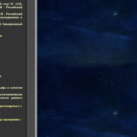
96 года № 1216
,
И - Российский
И - Российский
рисоединения к
ий Авиационный
ии
а
в
ефа в качестве
 алюминиевыми
татком данного
роектировал
и
-
ида вращения
с