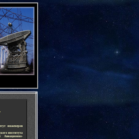
-
,
итут инженеров
ского института
й Авиационно-