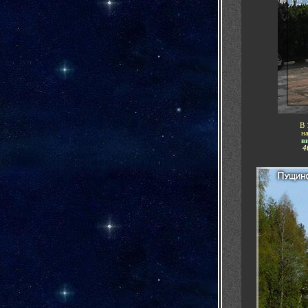
-
В 
н
в
4