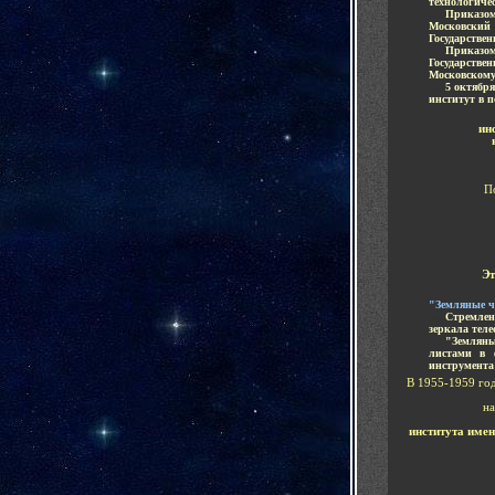
технологиче
.....
Приказом
Московский 
Государстве
.....
Приказом
Государстве
Московскому
.....
5 октябр
институт в п
ин
П
Э
"Земляные ча
.....
Стремлен
зеркала теле
.....
"Земляны
листами в 
инструмента 
В 1955-1959 го
н
института имен