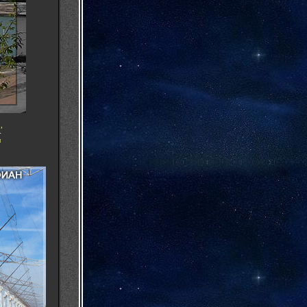
о
,
-
и