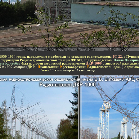
-
1959-1964 годах,
параллельно
с
работами
по
созданию радиотелескопа
РТ-22
, в
Пущин
а
территории Радиоастрономической станции ФИАН
,
под
руководством
Павла Дмитрие
ича Калачёв
а
был построен гигантский радиотелескоп
ДКР-1000
с
апертурой размерам
0 х 1000 метров
(
ДКР -
Д
иапазонный
К
рестообразный
Р
адиотелескоп
-
прим.
)
с
длиною
"плеч"
1 километр
на
1 километр
.
-