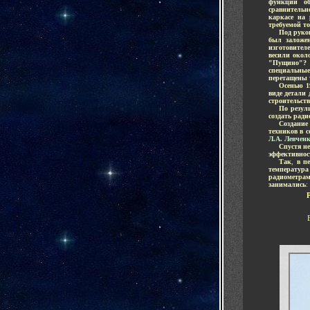
функций об
сравнительн
каркасе на
требуемой т
.....
Под руко
был заложе
изготовител
весили окол
"Пущино"? 
специальны
перетащены 
.....
Осенью 1
виде детали 
строительств
.....
По резул
создать ради
.....
Создание
техников
в с
Л.А. Левчен
.....
Спустя н
эффективнос
.....
Так
,
в п
температура
радиометра
занимались
: