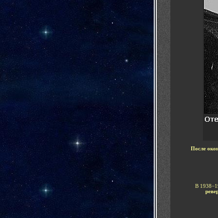
После око
В 1938−1
реве