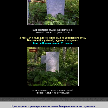
(для просмотра ссылки, кликните левой
кнопкой "мыши" по фотоссылке)
В мае 1949 года рядом с ним был похоронен его отец,
Выдающийся учёный, педагог и астроном
Сергей Владимирович Муратов
.
(для просмотра ссылки, кликните левой
кнопкой "мыши" по фотоссылке)
При создании страницы использованы
биографические материалы о