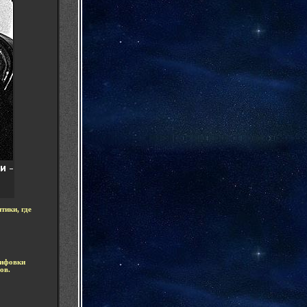
тики, где
ифовки
ов.