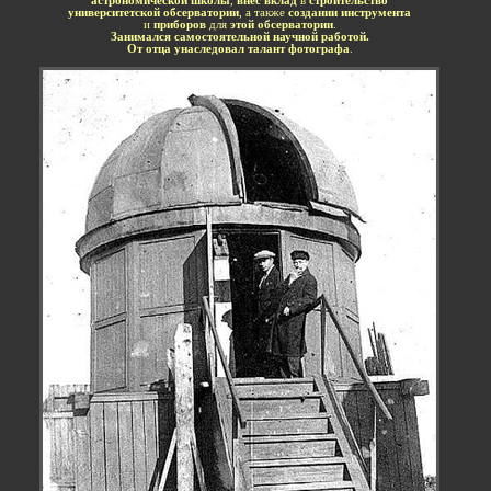
астрономической школы
,
внёс вклад
в
строительство
университетской обсерватории
, а также
создании инструмента
и
приборов
для
этой обсерватории
.
Занимался самостоятельной научной работой.
От отца унаследовал талант фотографа
.