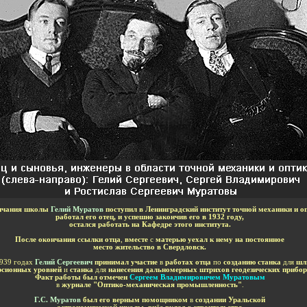
нчания школы
Гелий Муратов
поступил в Ленинградский институт точной механики и оп
работал его отец, и успешно закончив его в 1932 году,
остался работать на Кафедре этого института.
После окончания ссылки отца
,
вместе
с
матерью уехал к нему на постоянное
место жительство в Свердловск.
939 годах
Гелий Сергеевич
принимал участие
в
работах отца
по
созданию станка
для
шл
рсионных уровней
и
станка
для
нанесения дальномерных штрихов геодезических прибор
Факт работы был отмечен
Сергеем Владимировичем Муратовым
в
журнале "Оптико-механическая промышленность"
.
Г.С. Муратов
был его верным помощником
в
создании Уральской