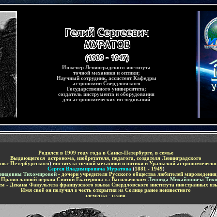
Инженер
Ленинградского института
точной механики и оптики;
Научный сотрудник, ассистент
Кафедры
астрономии Свердловского
Государственного университета;
создатель инструмента и оборудования
для астрономических исследований
Родился в 1909 году года в Санкт-Петербурге, в семье
Выдающегося
астронома, изобретателя, педагога, создателя Ленинградского
анкт-Петербургского
)
института точной механики и оптики и Уральской астрономическ
Сергея Владимировича Муратова
(
1881 - 1949
)
нидовны Тихомировой
-
дочери учредителя Русского общества любителей мироведения
я
П
равославной церкви Св
ятой
Екатерины
на
Васильевском
Леонида Михайловича Тих
ем -
Д
екана
Ф
акультета
французского языка
Свердловского института иностранных яз
Имя своё он получил
в
честь открытия
на
Солнце ранее неизвестного
элемента - гелия
.