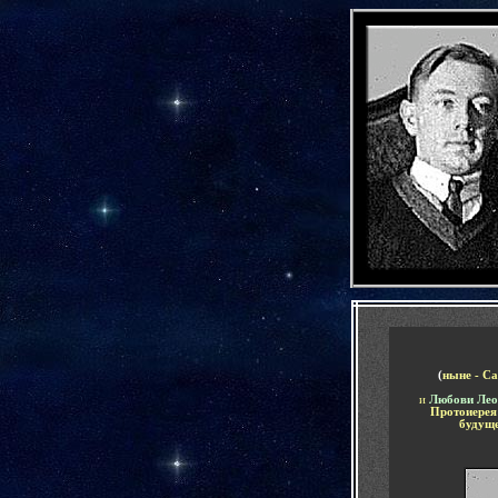
-
-
(
ныне - С
и
Любови Лео
П
ротоиере
будущ