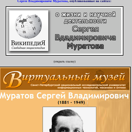
Сергее Владимировиче Муратова
, опубликованные на сайтах
:
(открыть ссылку)