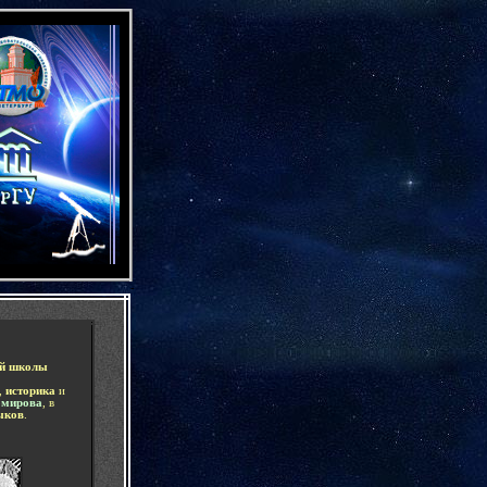
-
ой школы
,
историка
и
омирова
, в
ыков
.