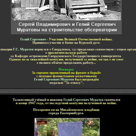
Гелий Сергеевич
- Участник Великой Отечественной войны.
Принимал участие в битве на Курской дуге.
илизации
Г.С. Муратов
вернулся
в
Свердловск
, где
продолжил совместную
с
отцом орга
и
просветительскую работу
на
Кафедре астрономии Свердловского Государственного университета
.
Однако из-за тяжелейшей контузии
,
полученной
на
войне
,
он так
и
не смог
в
полном объёме продолжить работу...
Награды
:
За героизм проявленный на фронте в борьбе
с немецко-фашистскими захватчиками
Гелий Сергеевич Муратов
был награждён
медалью "За отвагу".
Талантливый учёный и инженер
Гелий Сергеевич Муратов
скончался
в конце 1947 года, от последствий контузии полученной на войне.
Похоронен он на Михайловском кладбище
города Екатеринбурга.