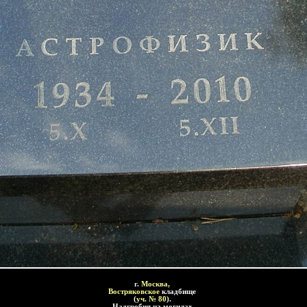
г
.
Москва,
Востряковское
кладбище
(
уч. № 80
).
Надгробия на могилах