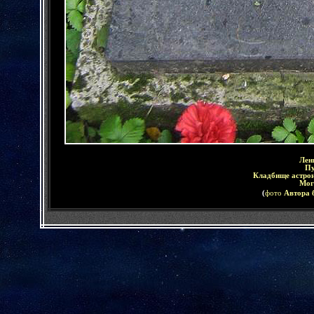
Лен
Пу
Кладбище
астро
Мог
(
фото
А
втора 