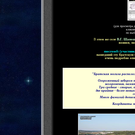
(для просмотра 
кликни
по выб
В
этом же селе
В.Г. Шапош
воинов
,
по
mocrosoft (участник
нашедший эту братскую 
очень подробно оп
"Братская могила располож
Огороженный забором п
захоронения, памя
Три средние - старые, 
две крайние - более нов
с
Много фамилий дописа
Координаты ме