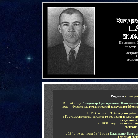
-
Помощник З
Государс
астрон
П
Астрон
-
Родился
29 март
В 1924 году
Владимир Григорьевич Шапошник
году -
Физико-математический факультет Моско
С 1931-го по 1934 года
он работ
в
Государственном институте геодезии и карто
геодезии, 
С 1938 года -
являлся за
Астроно
с 1940-го до июля 1941 года
Владимир Григор
Главной Аст