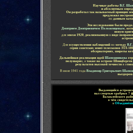
Научные работы
В.Г. Ша
и абсолютным опред
Он разработал так называемый принцип зе
предложил построи
по
данным ката
Эти исследования были прод
Дмитрием Дмитриевичем Положенцевым
,
кот
новую ориги
для
эпохи 1920
,
реализованную
в
виде поправо
астро
Для
осуществления наблюдений
по
методу
В.Г
серия советских зенит-телескопов ЗТЛ-18
обсерваториях
,
широты кот
Дальнейшая реализация идей
Шапошникова
отр
полушари
и, а
также на острове Шпицберген
результатов высокой точности
в о
тно
В июле 1941 года
Владимир Григорьевич Шапо
выздоровл
-
Выдающийся астроно
пал смертью храбрых 7 ф
Балаклейского райо
о чём свидетел
в
Объединённ