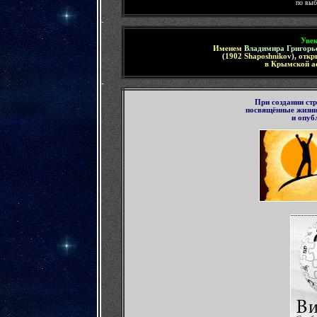
по выб
-
Увек
Именем
Владимира Григорь
(
1902 Shaposhnikov
)
, отк
в Крымской ас
-
При создании ст
посвящённые жизни
и
опуб