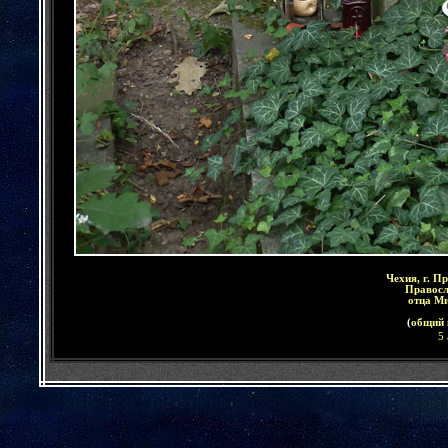
Чехия, г. П
Правосл
отца М
(
общий 
5