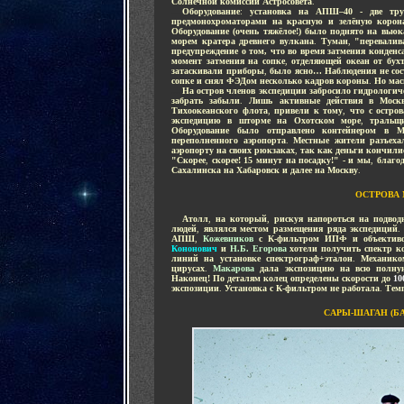
Солнечной комиссии Астросовета
.
....
Оборудование
:
установка на АПШ–40 - две тр
предмонохроматорами на красную и зелёную корон
Оборудование (очень тяжёлое!) было поднято на вьюк
морем кратера древнего вулкана
.
Туман
,
"перевалив
предупреждение о том, что во время затмения конденс
момент затмения на сопке
,
отделяющей океан от бух
затаскивали приборы
,
было ясно… Наблюдения не сос
сопке и снял ФЭДом несколько кадров короны
.
Но мас
....
На остров членов экспедиции забросило гидрологиче
забрать забыли
.
Лишь активные действия в Моск
Тихоокеанского флота
,
привели к тому
,
что с остро
экспедицию в шторме на Охотском море
,
тральщ
Оборудование было отправлено контейнером в М
переполненного аэропорта
.
Местные жители разъехал
аэропорту на своих рюкзаках
,
так как деньги кончили
"Скорее
,
скорее! 15 минут на посадку!" - и мы
,
благо
Сахалинска на Хабаровск и далее на Москву
.
ОСТРОВА
....
Атолл
,
на который
,
рискуя напороться на подво
людей
,
являлся местом размещения ряда экспедиций
АПШ
,
Кожевников
с К-фильтром ИПФ и объективо
Кононович
и
Н.Б. Егорова
хотели получить спектр к
линий на установке спектрограф+эталон
.
Механик
цирусах
.
Макарова
дала экспозицию на всю полну
Наконец! По деталям колец определены скорости до
10
экспозиции
.
Установка с К-фильтром не работала
.
Тем
САРЫ-ШАГАН (Б