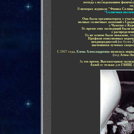
метода
к
исследованиям физичес
со
В
номерах журнала "Физика Солнца
"Солнечная постоя
Она была организатором
и
участ
полных солнечных затмений
в
Средн
а
Чукотке
и
Кур
Во
время этих экспедиций были 
и
распределен
На
их основе было показано
, ч
Профили эмиссионных корон
неоднородностей
(
не более
2
значениями лучевых скоро
С 1957 года,
Елена Александровна
являлась перв
(
под
Алма-Ат
За
это время
,
Высокогорная экспеди
базой
не
только
для
ГАИШ
,