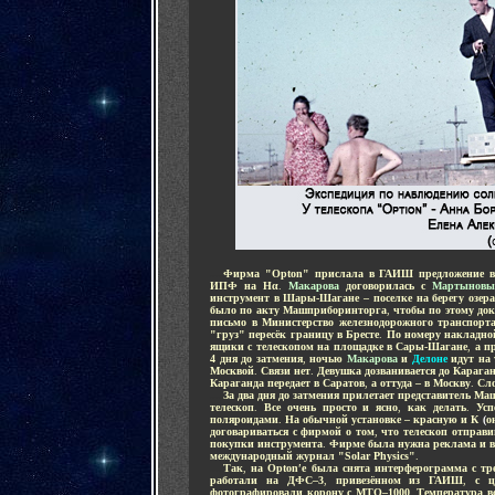
....
Фирма "Opton" прислала в ГАИШ предложение взя
ИПФ на Нα
.
Макарова
договорилась с
Мартынов
инструмент в Шары-Шагане – поселке на берегу озер
было по акту Машприборинторга
,
чтобы по этому док
письмо в Министерство железнодорожного транспорта
"груз" пересёк границу в Бресте
.
По номеру накладно
ящики с телескопом на площадке в Сары-Шагане
,
а п
4 дня до затмения
,
ночью
Макарова
и
Делоне
идут на
Москвой
.
Связи нет
.
Девушка дозванивается до Караган
Караганда передает в Саратов
,
а оттуда – в Москву
.
Сло
....
За два дня до затмения прилетает представитель М
телескоп
.
Все очень просто и ясно
,
как делать
.
Усп
поляроидами
.
На обычной установке – красную и К
(
о
договариваться с фирмой о том
,
что телескоп отправи
покупки инструмента
.
Фирме была нужна реклама и вс
международный журнал "Solar Physics"
.
....
Так
,
на Opton′е была снята интерферограмма с т
работали на ДФС–3
,
привезённом из ГАИШ
,
с ц
фотографировали корону с МТО–1000
.
Температура в