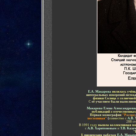
Е.А. Макарова
являлась учён
интегральных измерений потока
физики Солнца
и
солнечной
С
её участием были выполнен
Макарова Елена Александровн
публикаций
в
отечественны
Первая монография
"Распред
постоянная"
(
совместно с
А.В.
288 ст
В 1991 году
вышла коллективная м
с
А.В. Харитоновым
и
Т.В. Каза
"
К
пионерским работам
Е.А. Макар