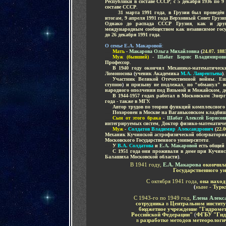
Республики в составе СССР
;
с 5 декабря 1936 по 9 
составе СССР
.
.......
31 марта 1991 года
,
в Грузии был проведён 
итогам
,
9 апреля 1991 года Верховный Совет Грузи
Однако до распада СССР Грузия
,
как и дру
международным сообществом как независимое госу
до 26 декабря 1991 года
.
О семье
Е.А. Макаровой
:
.....
Мать
-
Макарова Ольга Михайловна
(
24.07. 188
.....
Муж (бывший)
-
Шабат Борис Владимиро
Профессор
.
.....
В 1940 году окончил Механико-математически
Ломоносова
(
ученик Академика
М.А. Лаврентьева
)
.
.....
Участник Великой Отечественной войны
.
Ещ
ступню
)
и призыву не подлежал
,
но "обманул" в
народного ополчения под Вязьмой и Можайском
,
д
.....
В 1944-1957 годах работал в Московском Энерг
года - также в МГУ.
.....
Автор трудов по теории функций комплексного
.....
Похоронен в Москве на Ваганьковском кладбищ
.....
Сын от этого брака
-
Шабат Алексей Борисов
интегрируемых систем
,
Доктор физико-математиче
.....
Муж
-
Солдатов Владимир Александрович
(
22.0
Механик Кучинской астрофизической обсерватории
Московского Государственного университет
а
.
.....
У
В.А. Солдатова
и
Е.А. Макаровой
есть общий
.....
С 1951 года они проживали в доме при
Кучинс
Балашиха Московской области
)
.
В 1941 году,
Е.А. Макарова
окончил
Государственного у
С октября 1941 года,
она наход
(
ныне -
Турк
С 1943-го по 1949 год,
Елена Алекс
сотрудника
в
Центральном институ
бюджетное учреждение "Гидромет
Российской Федерации"
(
ФГБУ "Гид
в
разработке методов метеорологи