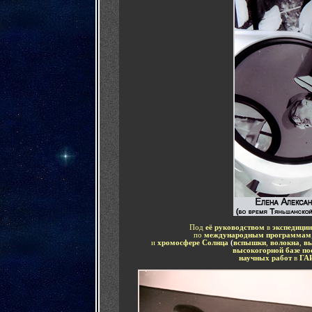
Под
её руководством
в
экспедиции
по
международным программам
и
хромосфере Солнца
(
вспышки
,
волокна
,
вы
высокогорной базе п
научных работ
в
ГА