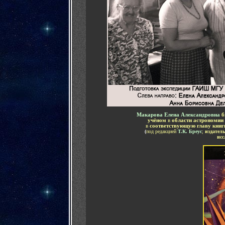
Макарова Елена Александровна
б
учёном
в
области астрономии
в
соответствующую главу кни
(
под редакцией
Т.К. Бреус
;
издатель
исс