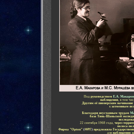
Под
руководством
Е.А. Макаров
наблюдения
, в том чи
Другим её пионерским начинание
к
затменным исс
Благодаря неустанным трудам
Ма
база Тянь-Шаньской экспед
исследов
22 сентября 1968 года,
через терри
полоса пол
Фирма "Opton"
(
ФРГ
)
предложила
Государствен
для
наблюдения з