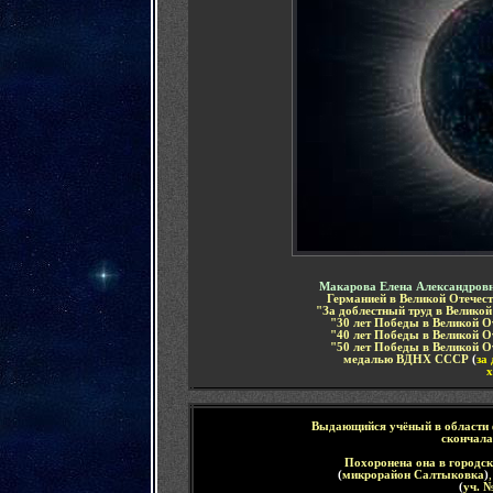
Макарова Елена Александров
Германией в Великой Отечест
"
За доблестный труд
в Великой
"30 лет Победы в Великой О
"40 лет Победы в Великой О
"50 лет Победы в Великой О
медалью ВДНХ СССР
(
за
х
Выдающийся учёный в области 
скончала
Похоронена она в
городс
(
микрорайон Салтыковка
)
,
(
уч. №