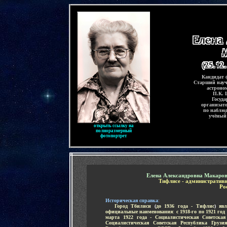
-
Кандидат 
Старший науч
астроно
П.К. 
Госуда
организато
по наблю
учёный
открыть ссылку на
полноразмерный
фотопортрет
-
Елена Александровна Макаро
Тифлисе - административн
Ро
Историческая справка
:
......
Город Тбилиси
(
до 1936 года - Тифлис
)
яв
официальные наименования
:
с 1918-го по 1921 го
марта 1922 года - Социалистическая Советская
Социалистическая Советская Республика Грузи