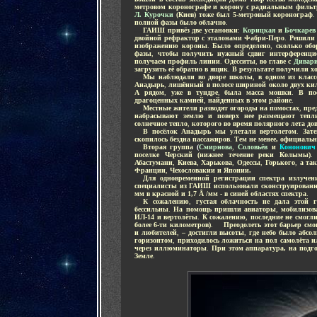
метровом коронографе и корону с радиальным филь
Л. Курочки
(Киев) тоже был 5-метровый коронограф
.
полной фазы было облачно
.
....
ГАИШ привёз две установки
:
Корицкая
и
Бочкарев
двойной рефрактор с эталонами Фабри-Перо
.
Решили 
изображению короны
.
Было определено
,
сколько обо
фазы
,
чтобы получить нужный сдвиг интерференцио
получаем профиль линии
.
Одесситы
,
во главе с
Дивар
загрузить её обратно в ящик
.
В результате получили 
....
Мы наблюдали во дворе школы
,
в одном из клас
Анадырь
,
лишённый в полосе шириной около двух ки
А рядом
,
уже в тундре
,
была масса мошки
.
В по
драгоценных камней
,
найденных в этом районе
.
....
Местные жители разводят огороды на помостах
,
пре
набрасывают землю и поверх нее размещают тепл
солнечное тепло
,
которого во время полярного лета до
....
В посёлок Анадырь мы улетали вертолетом
.
Зат
скопилось бездна пассажиров
.
Тем не менее, официальн
....
Вторая группа
(
Смирнова
,
Соловьёв
и
Кононович
поселке Черский (нижнее течение реки Колымы)
Абастумани
,
Киева
,
Харькова
,
Одессы
,
Горького
,
а та
Франции
,
Чехословакии и Японии.
....
Для одновременной регистрации спектра излуче
специалисты из ГАИШ использовали сконструированны
мм в красной и 1,7 Å /мм - в синей областях спектра
.
....
К сожалению
,
густая облачность не дала этой 
бессильны
.
На помощь пришли авиаторы
,
мобилизов
ИЛ-14 и вертолёты
.
К сожалению
,
последние не смогл
более 6-ти километров)
.
....
Преодолеть этот барьер смо
и любителей
,
– достигли высоты
,
где небо было абсо
горизонтом
,
приходилось ложиться на пол самолёта 
через иллюминаторы
.
При этом аппаратура, на подг
Земле
.