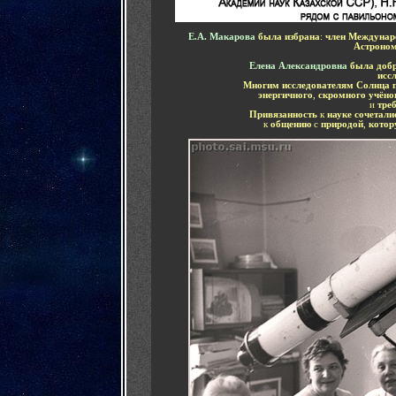
Е.А. Макарова
была избрана
:
член Междунаро
Астроном
Елена Александровна
была доб
исс
Многим исследователям Солнца 
энергичного
,
скромного учёно
и
тре
Привязанность
к
науке сочетал
к
общению
с
природой
,
котор