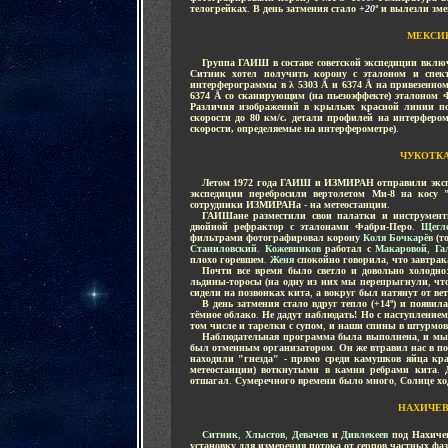
телогрейках
.
В день затмения стало
+20º
и вылезли зме
МЕКСИ
....
Группа ГАИШ в составе советской экспедиции вкл
Ситник хотел получить корону с эталоном и спек
интерферограммы в λ 5303 Å и 6374 Å на привезенном
6374 Å со сканирующим
(
на пьезоэффекте
)
эталоном 
Различия изображений в крыльях красной линии по
скорости до 80 км/с. детали профилей на интерферо
скорости, определяемые на интерферометре
)
.
ЧУКОТК
....
Летом 1972 года ГАИШ и ИЗМИРАН отправили эксп
экспедиции перебросили вертолетом Ми-8 на косу 
сотрудники ИЗМИРАНа - на метеостанции
.
....
ГАИШане разместили свои палатки и инструмент
двойной рефрактор с эталонами Фабри-Перо
.
Щег
фильтрами фотографировал корону
Коля Бочкарёв
(то
Станиловский
.
Кожевников
работал с
Макаровой
,
Га
плохо горевшем
.
Женя
спокойно говорила
,
что завтрак
....
Почти все время было светло и довольно холодно
льдины-торосы (на одну из них мы перепрыгнули
,
чт
сидели на позвонках кита
,
а вокруг был натянут от ве
....
В день затмения стало вдруг тепло (+14º) и появил
тёмное облако
.
Не дадут наблюдать! Но с наступлением
том числе и тарелки с супом
,
и наши спины в штурмов
....
Наблюдательная программа была выполнена
,
и мы
был отменным организатором
.
Он же втравил нас в п
находили "гнезда" - прямо среди камушков яйца кр
метеостанции) воткнутыми в камни ребрами кита
.
отшагал
.
Сумеречного времени было много
,
Солнце хо
НАХИЧЕВ
....
Ситник
,
Хлыстов
,
Девачев
и
Дивлекеев
под Нахичев
установку для измерения потока от серпов частных фа