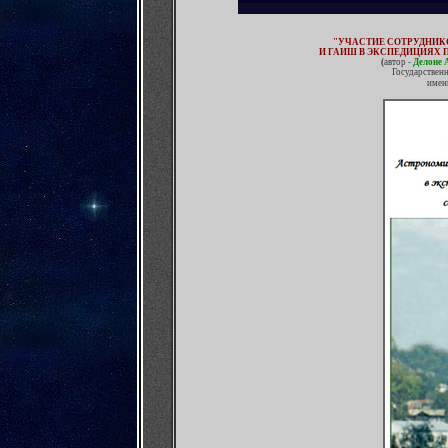
"УЧАСТИЕ СОТРУДНИК
И ГАИШ В ЭКСПЕДИЦИЯХ
(
автор -
Делоне 
Государствен
имен