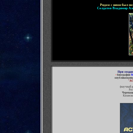
Рядом с ними был по
Солдатов Владимир Ал
При созда
•
биография
М
-
опубликованна
"
А
(
научный р
Рос
Черепащ
Казанск