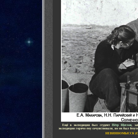
....
Ещё в экспедиции был студент
Пётр Щеглов
,
з
экспедиции горячо ему сочувствовали
,
но он был безут
НЕВИННОМЫССК (С