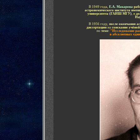
В 1949 года,
Е.А. Макарова
раб
астрономического института имен
университета
(
ГАИШ МГУ
)
, в
до
На
В 1956 году,
после окончания 
диссертацию
на
соискание учёной
по
теме
:
"Исследование рас
в абсолютных еди