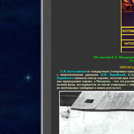
О
б участии Е.А. Макаров
Со
АШХАБА
....
Е.Я. Бугославская
со стандартным 5-метровым кор
с синоптическими данными
.
Н.Н. Парийский
,
Е.А
Парийского
снимали спектр короны
,
получив при это
она принадлежит короне
,
а
Макарова
,
- что это рассе
полной фазы
,
исследователи не могли утверждать с ув
не опубликовал сообщение о новом результате
.