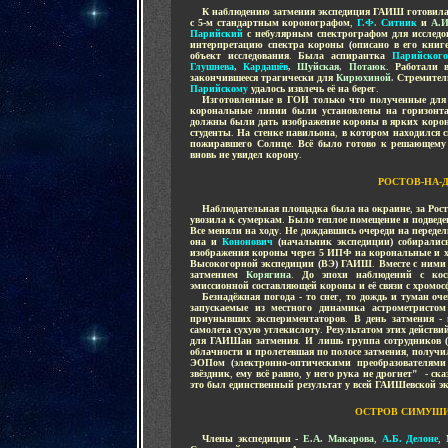
....
К наблюдению затмения экспедиция ГАИШ готовила
с 5-м стандартным коронографом
,
Г.Ф. Ситник
и
А.И
Парийский
с небулярным спектрографом для исслед
интерпретацию спектра короны
(
описано в его кни
объект исследования
.
Была аспирантка
Парийского
Глушнева
,
Кардашёв
,
Шуйская
,
Потаюк
.
Работали 
закончившееся трагически для
Кирюхиной
.
Стремитель
Парийскому
удалось извлечь её на берег
.
....
Изготовленные в ГОИ только что полученные дл
корональные линии были установлены на горизонта
должны были дать изображение короны в ярких корон
студенты
.
На стенке павильона
,
в котором находился 
пожиравшего Солнце
.
Всё было готово к решающему 
вновь не увидел корону
.
РОСТОВ-НА-
....
Наблюдательная площадка была на окраине
,
за Рос
увозила к сумеркам
.
Было теплое помещение и подведе
Все меняли на ходу
.
Не дождавшись очереди на передел
она и
Кононович
(
начальник экспедиции
)
собиралис
изображения короны через 5 ИПФ на корональные и 
Высокогорной экспедиции
(
ВЭ
)
ГАИШ
.
Вместе с ним
затмением
Корягина
.
До эпохи наблюдений с кос
эмиссионной составляющей короны и её связи с хром
....
Безнадёжная погода - то снег
,
то дождь и туман оч
запускаемые из местного динамика астрометристо
приунывших экспериментаторов
.
В день затмения - 
самолета сухую углекислоту
.
Результатом этих действи
для ГАИШан затмения
.
И лишь группа сотрудников
облачности и пролетевшая по полосе затмения
,
получи
ЭОПом
(
электронно-оптическими преобразователями
звёздник
,
ему всё равно
,
у него рука не дрогнет" - ск
это был единственный результат у всей ГАИШевской э
ОСТРОВ СИМУШИ
....
Члены экспедиции -
Е.А. Макарова
,
А.Б. Делоне
,