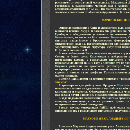
рассеяньем от центральной части диска
.
Макарова
и
Д
готовились к наблюдениям частных фаз в Акдоре
,
освещался объективом
(
f =
60 см
)
.
Всё монтировалось н
часовым механизмом от обычного будильника
.
К сожа
МАРИИНСКОЕ (НИ
....
Основная экспедиция ГАИШ
(
руководитель
Е.И. Мо
в нижнем течении Амура
.
В посёлок мы доплыли на "Р
Приборы и оборудование установили на высоком 
Кононовичем
,
состояла из 6-ти человек
.
Кононович
,
С
фильтра
,
напылённого в Красногорске
,
фотографир
спектрографе ИСП-51
,
переоборудованном для наблюд
зарегистрировать тонкую структуру излучения коро
ИПФ на К линию Са II
.
....
В ходе наблюдений была получена жгутовая струк
Солнца в белом свете
.
Казачевская
с лаборантом д
изображение короны с радиальным фильтром в т
корональных линий
(
в 1970 году у
Ситника
это не по
Якунина
работали на ореольном фотометре
.
Мак
интерферограммы красной и зеленой корональных 
короны в линиях на их профили
.
Группа студентов 
малом масштабе
.
....
Вместе с ГАИШанами на затмение приехали "кино
минуты"
.
....
Астрометрическую работу вели
Продан
и
Щиголев
начальника возникла идея вызвать вертолёт и на нём л
киношники и студенты
.
Оборудование остальных член
фаз облака почти рассеялись и наблюдения на площадк
....
В ходе подготовки наблюдений
Москаленко
организо
аппаратура используется для их решения
.
Кроме тог
интересовались работой экспедиции
.
....
Вторая группа сотрудников ГАИШ наблюдала з
снимали корону с радиальным фильтром и получили л
МАРКОВО (РЕКА АНАДЫРЬ) И 
....
В поселке Марково (среднее течение реки Анадырь
вошли в состав экспедиции Дома творчества молодеж