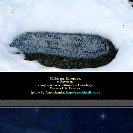
США
, шт.
Колорадо
,
г.
Боулдер
,
кладбище
Green Mountain Cemetery
.
Могила
Г.А. Гамова
.
(
photo by
Astrochemist
,
http://ru.wikipedia.org
)