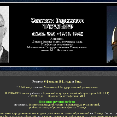
Астроном,
Доктор физико-математических наук,
Профессор астрофизики
Московского Государственного Университета
имени М.В. Ломоносова
Родился
6 февраля 1921 года
в
Баку
.
В
1942 году
окончил
Московский Государственный университет.
В 1946-1959 годах
работал в
Крымской астрофизической обсерватории АН СССР
,
с
1959 года
—
Профессор астрофизики МГУ.
Основные научные работы
посвящены
физике межзвездной среды и газопылевых туманностей
,
проблемам звездообразования
,
физике Солнца
.
л
магнитогидродинамические модели различных активных образований
на
Солнце.
Рассмотр
омосферы активных областей
при
распространении ансамбля магнитогидродинамических во