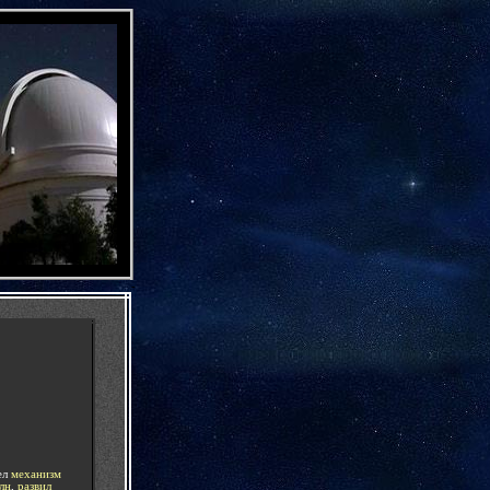
-
ел
механизм
лн
,
развил