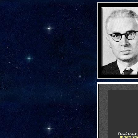
-
-
Разрабатыва
нагрева хр