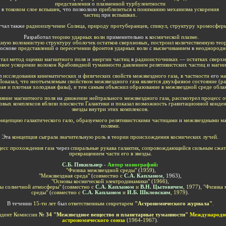
представления
о
плазменной турбулентности
в
токовом слое вспышек
, что позволило
приблизиться к пониманию механизма ускорения
частиц
при
вспышках.
учал также
радиоизлучение Солнца
,
природу протуберанцев
,
спикул
,
структуру хромосфер
Разработал
теорию ударных волн
применительно к
космической плазме
.
ную волокнистую структуру оболочек остатков сверхновых
,
построил количественную тео
 основе
представлений
о
пересечении фронтов ударных волн
с
высвечиванием
в
неоднородно
отал метод оценки магнитного поля
и
энергии частиц
в
радиоисточниках
—
остатках сверх
овое ускорение волокон Крабовидной туманности давлением релятивистских частиц
и
магни
л
исследования кинематических
и
физических свойств межзвездного газа
,
в частности
его
на
Показал
,
что неотъемлемым свойством межзвездного газа является двухфазное состояние
(
р
чая и плотная холодная фазы
),
и тем самым объяснил образование в межзвездной среде обла
ияние магнитного поля
на
движение нейтрального межзвездного газа, рассмотрел процесс о
овых комплексов вблизи плоскости Галактики
и
показал возможность гравитационной конден
звезды внутри этих комплексов
.
онцепцию галактического гало
,
образуемого релятивистскими частицами
и
межзвездными м
полями
.
Эта
концепция сыграла значительную роль
в
теории происхождения космических лучей
.
цесс прохождения газа
через
спиральные рукава галактик
,
сопровождающийся сильным сжат
превращением части его в звезды
.
С.Б. Пикильнер
-
Автор монографий
:
"Физика межзвездной среды"
(
1959
)
,
"Межзвездная среда"
(
совместно с
С.А. Капланом
,
1963),
"Основы космической электродинамики"
(
1966
)
,
мы солнечной атмосферы"
(
совместно с
С.А. Капланом
и
В.Н. Цытовичем
, 1977
)
, "Физика
среды"
(
совместно с
С.А. Капланом
и
И.Б. Шкловским
, 1979
)
.
В течении
15-ти лет
был
ответственным секретарем
"Астрономического журнала"
.
идент Комиссии
№ 34
"Межзвездное вещество и планетарные туманности"
Международн
астрономического союза
(
1964-1967
)
.