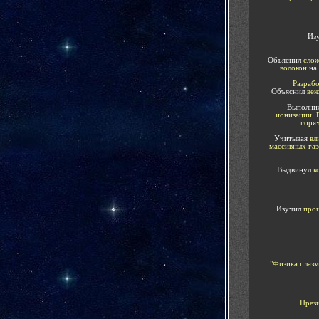
Из
Объяснил
слож
волокон
на
Разраб
Объяснил
век
Выполни
ионизации
.
горя
Учитывая
вл
массивных газ
Выдвинул
к
Изучил
про
"Физика плаз
През