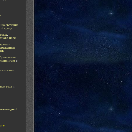
ы
.
рию свечения
й среде.
новых
.
тного поля.
грева и
азреженная
ков
.
бразования
сации газа
в
агнитными
ием газа
и
 межзвездной
ого