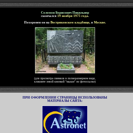
Соломон Борисович Пикильнер
скончался
19 ноября 1975 года
.
Похоронен он на
Востряковском кладбище,
в
Москве.
(для просмотра снимк
ов
в полноразмерном виде,
кликните левой кнопкой "мыши"
по
фотоссылке)
ПРИ ОФОРМЛЕНИИ СТРАНИЦЫ ИСПОЛЬЗОВАНЫ
МАТЕРИАЛЫ САЙТА
: