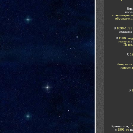
Вмес
неско
гравиметричес
обусловлен
В
1890-1891
возглавив
В
1908 год
тяжести
в
Потсд
С
1
Измерения
поперек 
В
1
Л
Кроме того, с
с
1901-го
п