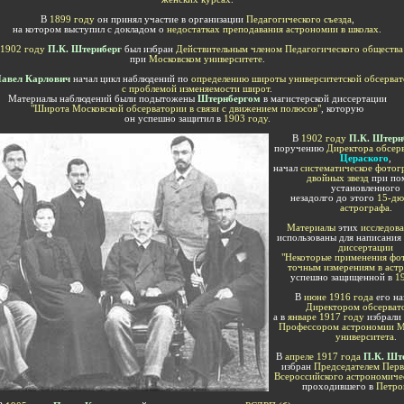
В
1899 году
он принял участие в организации
Педагогического съезда
,
на котором выступил с докладом о
недостатках преподавания астрономии в школах
.
1902 году
П.К. Штернберг
был избран
Действительным членом Педагогического общества
при
Московском университете
.
авел Карлович
начал цикл наблюдений по
определению широты университетской обсервато
с проблемой изменяемости широт
.
Материалы наблюдений были подытожены
Штернбергом
в магистерской диссертации
"Широта Московской обсерватории в связи с движением полюсов"
, которую
он успешно защитил в
1903 году
.
В
1902 году
П.К. Штерн
поручению
Директора обсер
Цераского
,
начал
систематическое фотог
двойных звезд
при по
установленного
незадолго до этого
15-дю
астрографа
.
Материалы
этих
исследов
использованы для написания
диссертации
"Некоторые применения фо
точным измерениям в аст
успешно защищенной в
1
В
июне 1916 года
его на
Директором обсерват
а в
январе 1917 году
избрали
Профессором астрономии М
университета
.
В
апреле 1917 года
П.К. Шт
избран
Председателем Перв
Всероссийского астрономиче
проходившего в
Петро