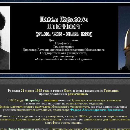
Доктор астрономии,
Профессор,
Г
равиметрист,
Директор Астрономической обсерватории Московского
Государственного университета,
революционер,
общественный и политический деятель
Родился
21 марта 1865 года
в городе
Орел
, в семье выходцев из
Германии
,
принадлежавшей к
разночинцам
.
В
1883 году
Штернберг
с
отличием
окончил
Орловскую классическую гимназию
и в этом же году поступил на
математическое отделение
физико-математического факультета Московского университета
, где стал одним из лучших
учеников
выдающегося астронома, профессора
Фёдора Александровича Бредихина
.
В
мае этого же года
он окончил
университет,
а в
марте 1888 года
назначен
сверхштатным
ссистентом Астрономической обсерватории
и оставлен при
университете для приготовления
к профессорскому званию.
 года
Павла Карловича
избирают
Действительным членом Московского общества испытат