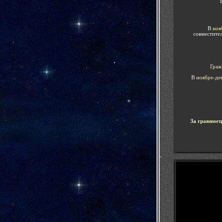
В
ноя
совместите
Граж
В
ноябре-де
За
гравимет
-