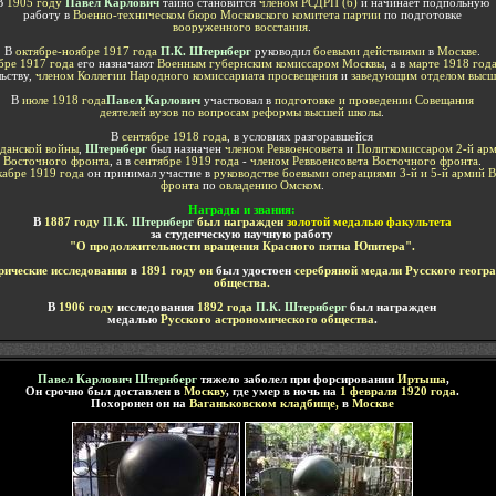
В
1905 году
Павел Карлович
тайно становится
членом РСДРП (б)
и начинает подпольную
работу в
Военно-техническом бюро Московского комитета партии
по подготовке
вооруженного восстания
.
В
октябре-ноябре 1917 года
П.К. Штернберг
руководил
боевыми действиями
в
Москве
.
бре 1917 года
его назначают
Военным губернским комиссаром Москвы
, а в
марте
1918 год
льству,
членом Коллегии Народного комиссариата просвещения
и
заведующим отделом высш
В
июле 1918 года
Павел Карлович
участвовал в
подготовке и проведении Совещания
деятелей вузов по вопросам реформы высшей школы
.
В
сентябре 1918 года
, в условиях разгоравшейся
данской войны
,
Штернберг
был назначен
членом Реввоенсовета
и
Политкомиссаром 2-й ар
Восточного фронта
, а в
сентябре 1919 года
-
членом Реввоенсовета Восточного фронта
.
кабре 1919 года
он принимал участие в
руководстве боевыми операциями 3-й и 5-й армий 
фронта
по
овладению Омском
.
Награды и звания
:
В
1887 году
П.К. Штернберг
был награжден
золотой медалью факультета
за студенческую научную работу
"О продолжительности вращения Красного пятна Юпитера".
рические исследования
в
1891 году он
был удостоен
серебряной медали Русского геогр
общества.
В
1906 году
исследования
1892 года
П.К. Штернберг
был награжден
медалью
Русского астрономического общества
.
Павел Карлович
Штернберг
тяжело заболел при форсировании
Иртыша
,
Он срочно был доставлен в
Москву
, где умер в ночь на
1 февраля 1920 года
.
Похоронен он на
Ваганьковском кладбище,
в
Москве