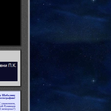
у Шабалину
отографию!
С уважением,
ний Румянцев
й мемориал")