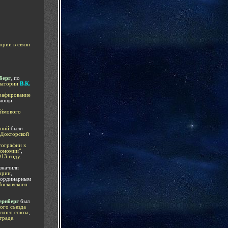
рии в связи
берг
, по
ватории
В.К.
рафирование
мощи
ймового
аний
были
Докторской
тографии к
рономии"
,
913 году
.
значили
ории
,
 ординарным
осковского
ернберг
был
ого съезда
ского союза
,
граде
.