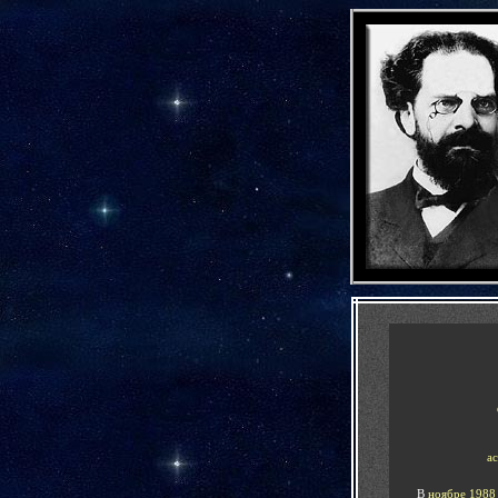
-
-
а
В
ноябре 1988