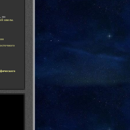
а
, по
ей школы
.
мии
Восточного
афического