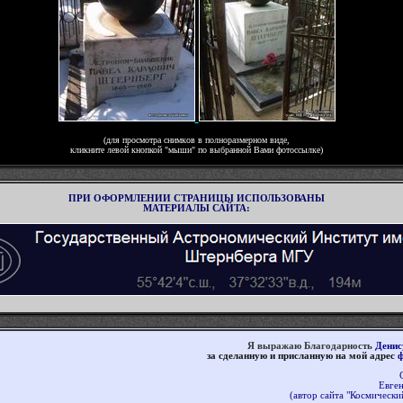
(для просмотра снимк
ов
в полноразмерном виде,
кликните левой кнопкой "мыши"
по
выбранной Вами
фотоссылке)
ПРИ ОФОРМЛЕНИИ СТРАНИЦЫ ИСПОЛЬЗОВАНЫ
МАТЕРИАЛЫ САЙТА
:
Я выражаю Благодарность
Денис
за сделанную и присланную на мой адрес
ф
Евге
(автор сайта "Космически