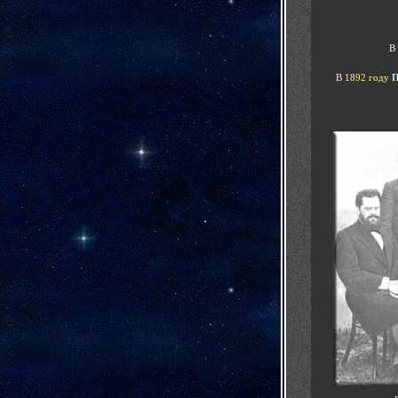
В
В
1892 году
П