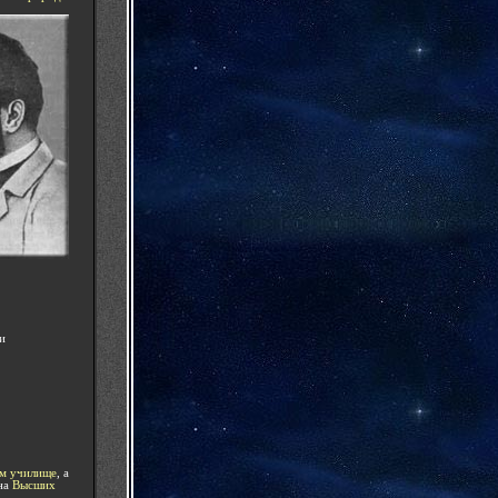
и
ом училище
, а
на
Высших