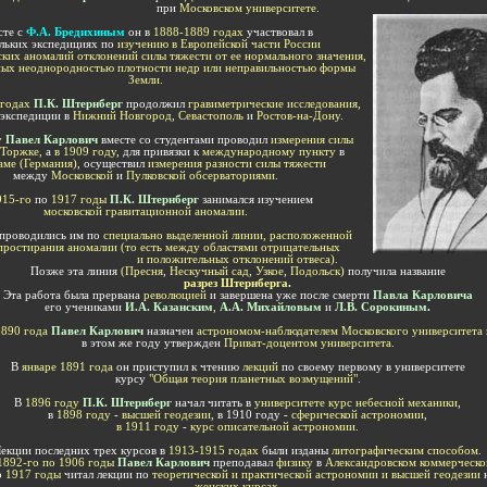
при
Московском университете.
те с
Ф.А. Бредихиным
он в
1888-1889 годах
участвовал в
льких экспедициях по
изучению в Европейской части России
ких аномалий отклонений силы тяжести от ее нормального значения,
ных неоднородностью плотности недр или неправильностью формы
Земли.
 годах
П.К. Штернберг
продолжил
гравиметрические исследования,
 экспедиции в
Нижний Новгород
,
Севастополь
и
Ростов-на-Дону
.
у
Павел Карлович
вместе со студентами проводил
измерения силы
Торжке,
а
в 1909 году
, для привязки к
международному пункту
в
аме (Германия)
, осуществил
измерения разности силы тяжести
между
Московской
и
Пулковской обсерваториями
.
915-го
по
1917 годы
П.К. Штернберг
занимался изучением
московской гравитационной аномалии.
проводились им по
специально выделенной линии, расположенной
простирания аномалии (то есть между областями отрицательных
и положительных отклонений отвеса).
Позже эта линия
(Пресня
,
Нескучный сад
,
Узкое
,
Подольск)
получила название
разрез Штернберга
.
Эта работа была прервана
революцией
и завершена уже после смерти
Павла Карловича
его учениками
И.А. Казанским
,
А.А. Михайловым
и
Л.В. Сорокиным
.
890 года
Павел Карлович
назначен
астрономом-наблюдателем Московского университета
в этом же году утвержден
Приват-доцентом университета
.
В
январе 1891 года
он приступил к чтению
лекций
по своему первому в университете
курсу
"Общая теория планетных возмущений"
.
В
1896 году
П.К. Штернберг
начал читать в
университете курс небесной механики
,
в
1898 году
-
высшей геодезии
, в 1910 году -
сферической астрономии
,
в 1911 году
-
курс описательной астрономии
.
екции последних трех курсов в
1913-1915 годах
были изданы
литографическим способом
.
1892-го по 1906 годы
Павел Карлович
преподавал
физику
в
Александровском коммерческ
о
1917 годы
читал лекции по
теоретической и практической астрономии и высшей геодезии
женских курсах
.