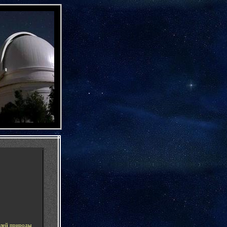
-
елей природы