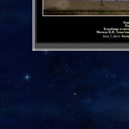
Лен
Пу
Кладбище
астро
Могила
К.Н. Таваст
(
вид
2
,
фото
А
вто