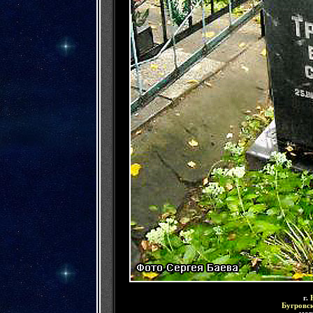
г.
Бугровс