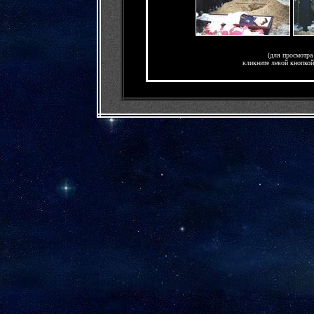
(для просмотра
кликните левой кнопко