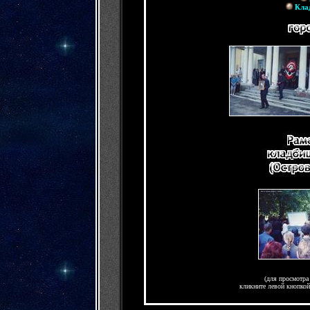
Кла
(для просмотра
кликните левой кнопко