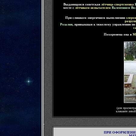
Выдающаяся советская
лётчица-спортсменка
месте с
лётчиком-испытателем
Валентином В
При слишком энергичном выполнении
элеро
разруш
Розалия
, привыкшая к тяжелому управлению по
с
Похоронена она в
М
(для просмотра
кликните лево
-
ПРИ ОФОРМЛЕНИ
МАТ