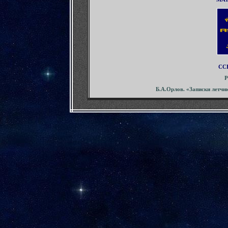
СС
Р
Б.А.Орлов. «Записки летчи