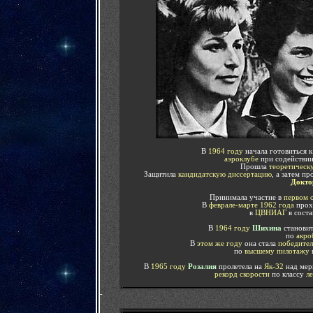
В
1964 году
начала готовиться 
аэроклубе
при содействи
Прошла
теоретическ
Защитила
кандидатскую диссертацию
, а затем п
Докто
Принимала участие в
первом 
В
феврале-марте 1962 года
прох
в
ЦВНИАГ
в сост
В
1964 году
Шихина
станови
по
акро
В
этом же году
она стала
победител
по
высшему пилотажу
В
1965 году
Розалия
пролетела на
Як-32
над мер
рекорд скорости
по классу
ле
-