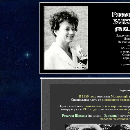
-
Заслужен
Док
Лётчица
и
Абсол
и мир
Спор
аэро
групп
-
Р
одила
В 1950 году
окончила
Московский а
Специальная часть ее
дипломного проект
Одна из наиболее
талантливых
и
всесторонне
одар
которую уже в
1958 году
прославленная
летчица
с
Розалия Шихина
(по мужу -
Занозина
), котор
парадов
,
чемпионка