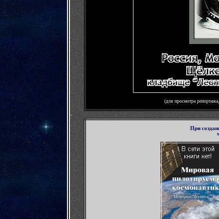
(для просмотра
репортажа
-
П
ри созда