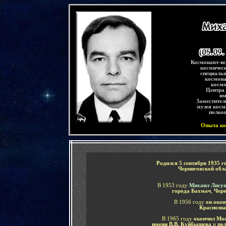
-
Космонавт-и
космичес
специальн
космона
космо
Центра
им
Заместител
музея косм
полков
Опыта ко
-
Родился
5 сентября 1935 г
Черниговской обл
В 1953 году
Михаил Лису
города Бахмач
,
Черн
В 1956 году
он окон
Краснозн
В 1965 году
окончил Мо
имени В.В. Куйбышева
и
пол