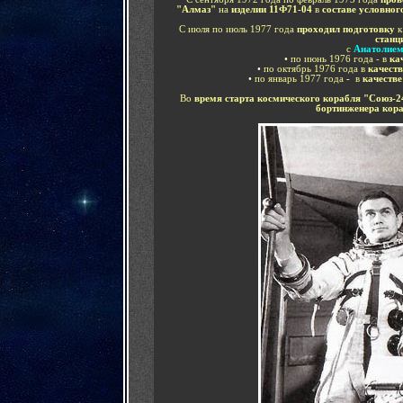
"Алмаз"
на
изделии 11Ф71-04
в
составе условног
С июля по июль 1977 года
проходил подготовку
станц
с
Анатолием
•
по июнь 1976 года
- в
ка
•
по октябрь 1976 года в
качеств
•
по январь 1977 года
-
в
качестве
Во
время старта космического корабля "Союз-2
бортинженера кор