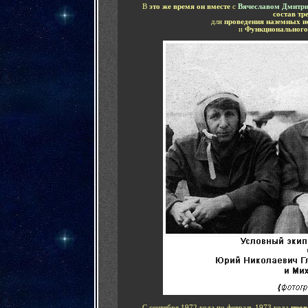
В
это же время он вместе
с
Вячеславом Дмитр
состав тр
для
проведения наземных и
и
Функционального 
С сентября 1972 года по февраль 1973 года
пров