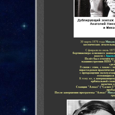
30 марта 1976 года
Михаил
космических летательн
С февраля по июль 197
бортинженера основного экипа
вместе
с
Анатол
Полёт был отменён из-
машиностроения НПО "
сде
В
связи
с
этим
, а
также
с
т
израсходован практически 
о
прекращении эксплуатац
готовящихся
К тому же,
к
завершающему
орбитальной стан
намечен
н
Станция "Алмаз"
(
"Салют-5"
проб
После завершения программы "Алмаз"
Миха
гр