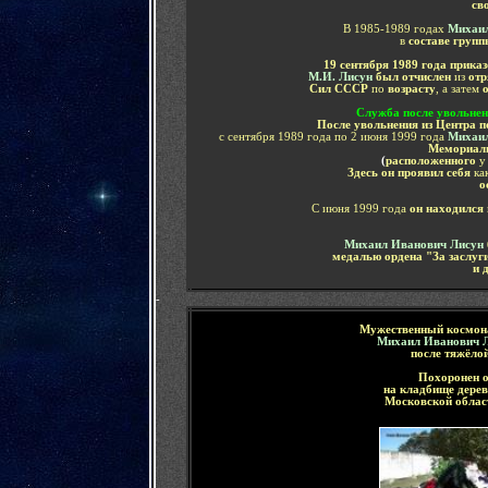
св
В 1985-1989 годах
Михаи
в
составе групп
19 сентября 1989 года прик
М.И. Лисун
был отчислен
из
отр
Сил СССР
по
возрасту
, а затем
о
Служба после увольнен
После увольнения из Центра п
с сентября 1989 года по 2 июня 1999 года
Михаи
Мемориаль
(
расположенного
у
Здесь он проявил себя
ка
о
С июня 1999 года
он находился
Михаил Иванович Лисун
медалью ордена "За заслуги
и 
-
Мужественный
космон
Михаил Иванович 
после тяжёло
Похоронен о
на кладбище
дере
Московской облас