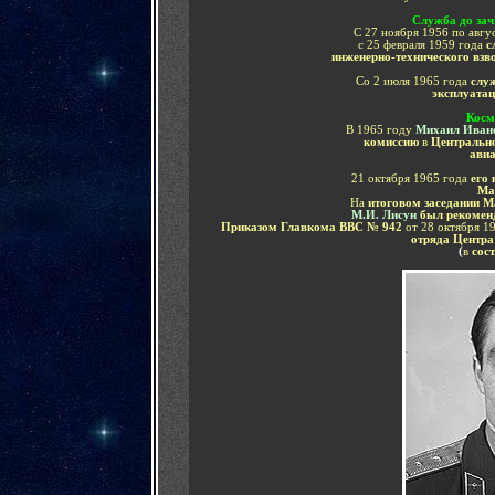
Служба до зач
С 27 ноября 1956 по авгу
с 25 февраля 1959 года
с
инженерно-технического взв
Со 2 июля 1965 года
слу
эксплуата
Косм
В 1965 году
Михаил Иван
комиссию
в
Центрально
ави
21 октября 1965 года
его
Ма
На
итоговом заседании М
М.И. Лисун
был рекомен
Приказом Главкома ВВС № 942
от 28 октября 1
отряда Центра
(
в
сос