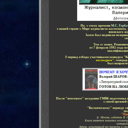
Но
, к
этому времени
М.С. Горба
в
нашей стране
и
Мире журналиста-космонавта
,
японского ж
Затем был подписан позорны
св
Тем
не
менее
,
Решением
от
7 февраля 1992 года
вс
квалификаци
В
период отбора участниками конкурса "К
космодром"
,
гонора
был направл
После "итогового" заседания ГМВК подготовка
к
своей прежней 
"Космическому" периоду св
по
"При
(
г. Москва, издатель В. С
Книга является попытка осознания
который 
Автор, испытавший все прелести и сло