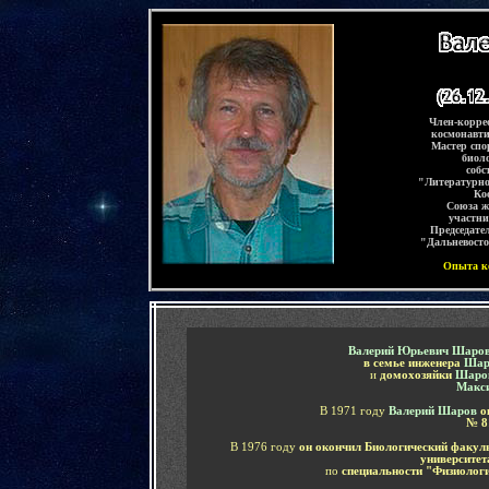
-
Член-корре
космонавти
Мастер спо
биоло
собс
"Литературно
Ко
Союза ж
участни
Председате
"Дальневост
Опыта ко
.
-
Валерий Юрьевич Шаро
в семье инженера
Шар
и
домохозяйки
Шаро
Макс
В 1971 году
Валерий Шаров
о
№ 8
В 1976 году
он окончил
Биологический факул
университет
по
специальности "Физиолог