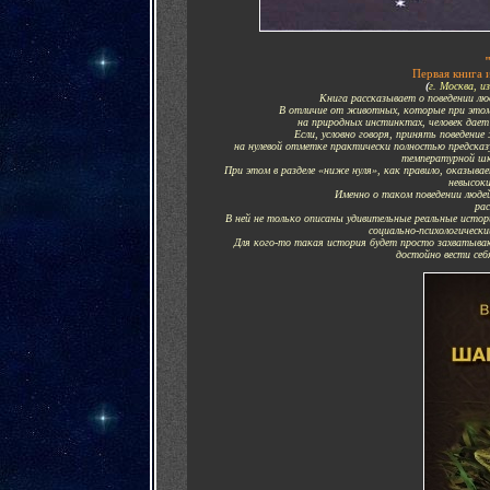
Первая книга и
(
г. Москва, и
Книга рассказывает о поведении лю
В отличие от животных, которые при этом 
на природных инстинктах, человек дает
Если, условно говоря, принять поведени
на нулевой отметке практически полностью предсказу
температурной шка
При этом в разделе «ниже нуля», как правило, оказывае
невысок
Именно о таком поведении людей
рас
В ней не только описаны удивительные реальные истор
социально-психологически
Для кого-то такая история будет просто захватыва
достойно вести себ