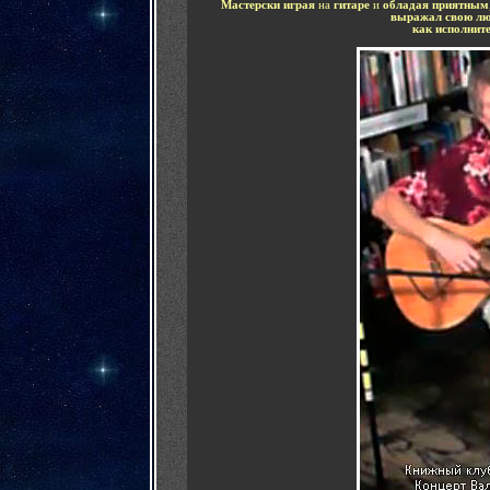
Мастерски играя
на
гитаре
и
обладая приятным
выражал свою л
как исполнит