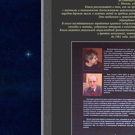
(
в соавторс
г. Москва, и
Книга рассказывает о том, как на пр
с научными и техническими достижениями цивилизации
народов дерзкая мысль о полетах людей за пределы родн
Это необычное и увлекатель
обращённое 
В книге последовательно передается краткое содержани
способы и мотивы, избранные авторами в качеств
Книга является уникальной энциклопедией фантастически
и времени написания), появи
до 1961 года, ког