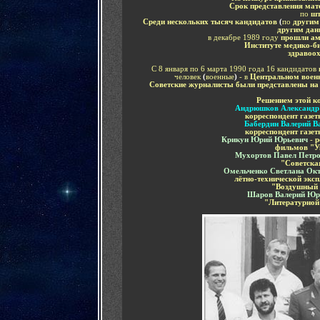
Срок представления ма
по
ш
Среди нескольких тысяч кандидатов
(
по
другим 
другим дан
в декабре 1989 году
прошли а
Институте медико-б
здравоо
С 8 января по 6 марта 1990 года 16 кандидатов
человек
(
военные
)
- в
Центральном военн
Советские журналисты были представлены н
Решением этой к
Андрюшков Александр
корреспондент газе
Бабердин Валерий В
корреспондент газе
Крикун Юрий Юрьевич
-
р
фильмов "У
Мухортов Павел Петр
"Советска
Омельченко Светлана Ок
лётно-технической экс
"Воздушный 
Шаров Валерий Юр
"Литературной