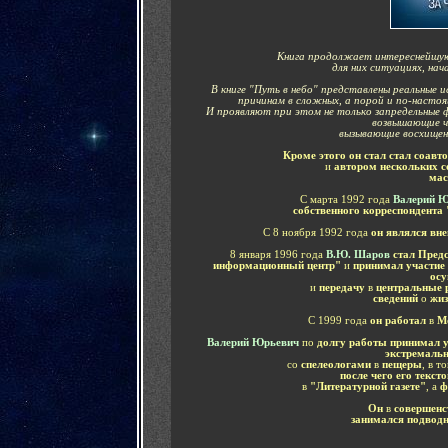
Книга продолжает интереснейшую
для них ситуациях, нач
В книге "Путь в небо" представлены реальные и
причинам в сложных, а порой и по-настоя
И проявляют при этом не только запредельные ф
возвышающие че
вызывающие восхищени
Кроме этого он стал стал соавт
и
автором нескольких 
мас
С
марта 1992 года
Валерий 
собственного корреспондента
С 8 ноября 1992 года
он являлся вн
8 января 1996 года
В.Ю. Шаров
стал Пред
информационный центр"
и
принимал участие
осу
и
передачу
в
центральные 
сведений
о
жиз
С 1999 года
он работал
в
М
Валерий Юрьевич
по
долгу работы принимал 
экстремаль
со
спелеологами
в
пещеры
, в т
после чего его текс
в
"Литературной газете"
, а
ф
Он
в
совершенс
занимался подвод