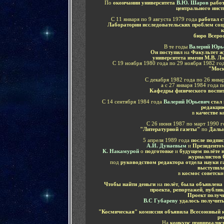
По
окончании университета
В.Ю. Шаров
рабо
центрального инст
С 11 января по 9 августа 1979 года
работал 
Лаборатории исследовательских проблем соц
к
бюро Всеро
В те годы
Валерий Юрь
Он поступил
на
Факультет ж
университета имени М.В. Л
С 19 ноября 1980 года по 29 ноября 1982 го
"Моск
С декабря 1982 года по 26 янва
а с 27 января 1984 года п
Кафедры физического воспи
С 14 сентября 1984 года
Валерий Юрьевич
стал
редакцию
в
качестве к
С 26 июня 1987 по март 1990 
"Литературной газеты"
по
Дальн
5 апреля 1989 года
после подпи
А.И. Дунаевым
и
Президентом
К. Накамурой
о
подготовке
и
будущем полёте 
журналистов 
под
руководством редактора отдела науки 
выступил
в
космос советско
Чтобы найти деньги
на
полёт
,
была объявлена 
проекта
,
репортажей
,
публи
Проект получи
В.С Губареву
удалось получит
"Космическая" комиссия объявила Всесоюзный 
ре
На
конкурс принималис