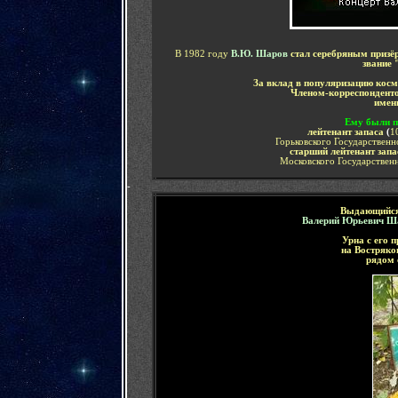
В 1982 году
В.Ю. Шаров
стал серебряным приз
звание
За вклад в популяризацию кос
Членом-корреспондент
имен
Ему были п
лейтенант запаса
(
1
Горьковского Государственн
старший лейтенант зап
Московского Государствен
-
В
ыдающийс
Валерий Юрьевич Ш
Урна с его 
на Востряк
рядом 