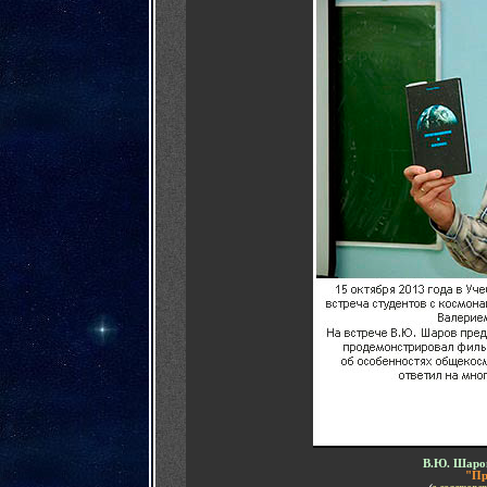
В.Ю. Шаро
"Пр