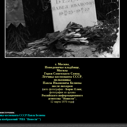
-
г.
Москва
,
Новодевичье кладбище
,
Могила
Героя Советского Союза
,
Лётчика-космонавта СССР
,
полковника
Павла Ивановича Беляева
после похорон
(
авто фотографии -
Борис Елин
;
фотография из архива
Российского информационного
агентства "Новости"
;
12 марта 1970 года
)
воисточник
:
ика-космонавта СССР Павла Беляева
ка изображений "РИА "Новости"")