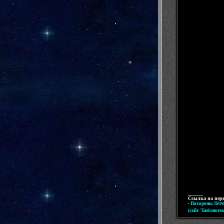
______
Ссылка на пер
Похороны Лётч
•
(сайт "Библиоте
-