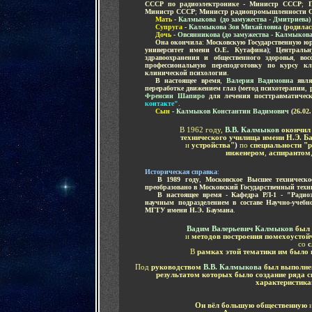
СССР по радиоэлектронике - Министр СССР
;
Пр
Министр СССР
;
Министр радиопромышленности 
.....
Мать
-
Калмыкова (до замужества - Дмитриева)
.....
Супруга
-
Калмыкова Зоя Михайловна
(
родилас
.....
Дочь
-
Овсянникова (до замужества - Калмыков
.....
Она окончила
:
Московскую Государственную ю
университет имени О.Е. Кутафина
)
;
Центральн
здравоохранения и общественного здоровья
,
во
профессиональную переподготовку по курсу к
клинической психологии
.
.....
В настоящее время
,
Валерия Вадимовна
явля
переработке движением глаз
(
метод психотерапии
,
Френсин Шапиро
для лечения посттравматическ
контакте"
.
.....
Сын
-
Калмыков
Константин Вадимович
(
26.02.
В 1962 году,
В.В. Калмыков
окончил 
технического училища имени Н.Э. 
и
устройства"
)
по
специальности "
р
инженером
,
аспирантом
Историческая справка
:
......
В
1989 году
,
Московское Высшее техничес
преобразовано в Московский Государственный тех
......
В настоящее время - Кафедра
РЛ-1 - "Ради
научным подразделением в составе Научно-учебн
МГТУ имени Н.Э. Баумана
.
Вадим Валерьевич Калмыков
был
и
методов построения помехоустой
со
с
В
рамках этой тематики им было п
Под
руководством
В.В. Калмыкова
был выполне
результатом которых было создание ряда 
характеристик
Он вёл большую общественную