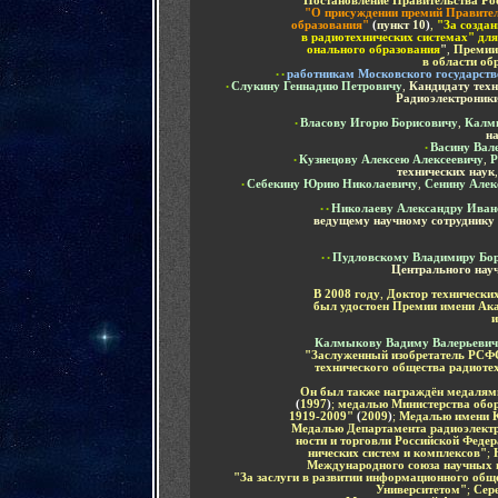
Постановление Правительства Рос
"О присуждении премий Правител
образования"
(
пункт 10
)
,
"За созда
в радиотехнических системах" дл
онального образования
"
,
Преми
в области об
работникам
Московского государств
•
•
Слукину Геннадию Петровичу
,
Кандидату техн
•
Радиоэлектроники
Власову Игорю Борисовичу
,
Калм
•
на
Васину Вал
•
Кузнецову Алексею Алексеевичу
,
Р
•
технических наук
Себекину Юрию Николаевичу
,
Сенину Алек
•
Николаеву Александру Иван
•
•
ведущему научному сотруднику 
Пудловскому Владимиру Бо
•
•
Центрального науч
В 2008 году
,
Доктор технических
был удостоен
Премии
имени Ак
и
Калмыкову Вадиму Валерьеви
"Заслуженный изобретатель РС
технического общества радиоте
Он был также награждён
медалям
(
1997
)
;
медалью Министерства обор
1919-2009"
(
2009
)
;
Медалью имени К
М
едалью Департамента радиоэлек
ности и торговли Российской Феде
нических систем и комплексов"
;
Международного союза научных 
"За заслуги в развитии информационного общ
Университетом"
;
Сере