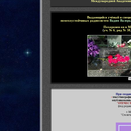
Международной Академии
Выдающийся
учёный и специа
помехоустойчивых радиосистем
Вадим Валер
Похоронен он в М
(
уч. № 6
,
ряд № 3
8
у
При
создан
•
текст биограф
опубликованн
"ОТЕЧЕС
(
под редак
г. 
"Столичн