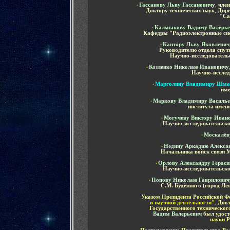
Гассанову Льву Гассановичу
,
член
•
Доктору технических наук
,
Дире
"Са
Калмыкову Вадиму Валерье
•
Кафедры "Радиоэлектронные сис
Кантору Льву Яковлевич
•
Руководителю отдела спут
Научно-исследователь
Козленко Николаю Ивановичу
•
Научно-исслед
Марголину Владимиру Шма
•
име
Маркову Владимиру Василье
•
института имен
Могучеву Виктору Иван
•
Научно-исследовательско
Москалёв
•
Недину Аркадию Алекса
•
Начальника войск связи 
Орлову Александру Герас
•
Научно-исследовательско
Попову Николаю Гаврилович
•
С.М. Будённого
(
город Ле
Указом Президента Российской Фе
-
в научной деятельности"
,
Докт
Государственного техническог
Вадим Валерьевич
был удост
науки 