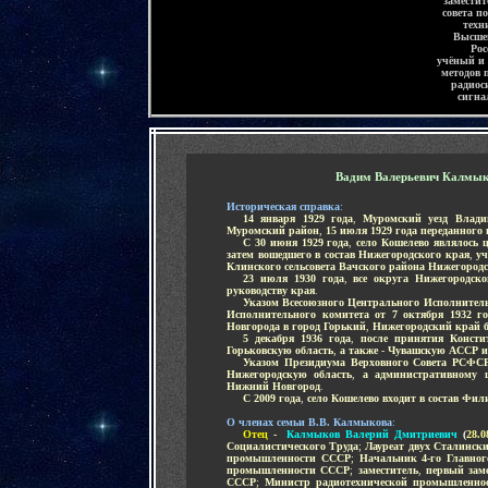
заместит
совета п
техн
Высшей
Рос
учёный и 
методов 
радиос
сигна
-
Вадим Валерьевич Калмы
Историческая справка
:
.....
14 января 1929 года
,
Муромский уезд Влади
Муромский район
,
15 июля 1929 года переданного
.....
С 30 июня 1929 года
,
село Кошелево являлось 
затем вошедшего в состав Нижегородского края
,
уч
Клинского сельсовета Вачского района Нижегород
.....
23 июля 1930 года
,
все округа Нижегородск
руководству края
.
.....
Указом Всесоюзного Центрального Исполнитель
Исполнительного комитета от 7 октября 1932 го
Новгорода в город Горький
,
Нижегородский край б
.....
5 декабря 1936 года
,
после принятия Конст
Горьковскую область
,
а также
-
Чувашскую АССР 
.....
Указом Президиума Верховного Совета РСФСР 
Нижегородскую область
,
а административному ц
Нижний Новгород
.
.....
С 2009 года
,
село Кошелево входит в состав Фил
-
О членах семьи В.В. Калмыкова
:
.....
Отец
-
Калмыков Валерий Дмитриевич
(
28.0
Социалистического Труда
;
Лауреат двух Сталинск
промышленности СССР
;
Начальник 4-го Главного
промышленности СССР
;
заместитель
,
первый зам
СССР
;
Министр радиотехнической промышленно