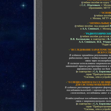
(
учебное пособие по курсу 
с
С.С. Юдачевым
; г. Моск
образованию; МГТУ и
•
"
ОСНОВ
(
учебное пособи
г. Москва, МГТУ им
•
"
ОПТИМАЛЬНЫЕ М
(
учебное пособие; под редакцией
и
А.А. Сениным
; г. Москв
•
"РАДИОТЕХНИЧЕСКИ
(
учебное пособие для вузов 
В.В. Калмыкова
; в соавторстве с
В.
А.А. Сениным
,
И.Б. Фёдор
"Радио и
•
"
ИССЛЕДОВАНИЕ ХАРАКТЕРИСТИ
ИСКУССТВ
В издании приведены результаты ч
радиолинии связи с подвижными аб
связи через низкоорб
В системе использованы широкополосн
затенений трассы распространения и 
вероятности ошибки на бит д
(
в соавторстве с
С.А. Борисовы
серия “Приборостроение
"Системы, сети и устройс
•
"О СПЕЦИАЛЬНОМ КЛАССЕ НЕЛИН
ДЛЯ СИСТЕМЫ МОБИЛЬНОЙ
В издании рассмотрен алгоритм формир
последовательностей с хорошими анс
сложностью
,
исследованы авто- и
Псевдослучайные последовательности д
связи с широкополосными сигн
(
в соавторстве с
С.А. Борисовы
серия “Приборостроение
"Системы, сети и устройс