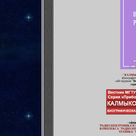
•
"КАЛМЫ
(
биографич
сайт журнала
"В
сер
•
офиц
"РАДИОЭЛЕКТРОНИКА И 
КОМПЛЕКСА "РАДИОЭЛ
ТЕХНИКА"