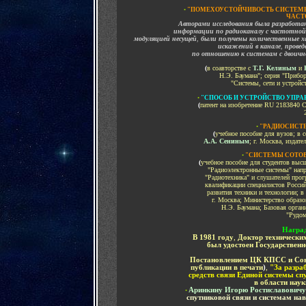
•
"ПОМЕХОУСТОЙЧИВОСТЬ СИСТЕМЫ
ЧАСТ
Авторами исследования была разработа
информации по радиоканалу с частотной
модуляцией несущей
,
были получены количественные 
искажений в канале
,
провед
по отношению к системам с двоичн
(
в соавторстве с
Т.Г. Келиным
и
Н.Э. Баумана"; серия "Прибор
"Системы, сети и устройс
•
"СПОСОБ И УСТРОЙСТВО УПРА
(
патент на изобретение RU 2183840 
•
"РАДИОСИСТ
(
учебное пособие для вузов; в 
А.А. Сениным
;
г. Москва, издател
•
"
СИСТЕМЫ СОТОВ
(
учебное пособие для студентов выс
"Радиоэлектронные системы" нап
"Радиотехника" и слушателей про
квалификации специалистов Росси
развития техники и технологии; в
г. Москва; Министерство образ
Н.Э. Баумана; Базовая орган
"Рудом
Н
агра
В 1981 году
,
Доктор технических
был удостоен
Государствен
Постановлением ЦК КПСС и Сове
публикации в печати
)
,
"За разра
средств связи Единой системы сп
в области нау
Аринкину Игорю Ростиславовичу
•
спутниковой связи и системам на