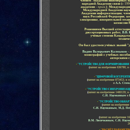
членом
:
Академии инженерных н
народной Академии связи (
с 199
академии
- прим.
)
;
Международно
Международной Академии нау
Академии информатизации
;
член
наук Российской Федерации
;
за
электронике
,
измерительной техн
комиссии 
Решениями Высшей аттестаци
диссертационных работ
,
В.В.
учёные степени Кандидата
техниче
Он был удостоен учёных званий
"
Вадим Валерьевич Калмыков -
монографий
и
учебных пособи
авторскими 
•
"УСТРОЙСТВО ДЛЯ ФОРМИРОВАНИЯ
(
патент на изобретение 636780
; в
•
"ЦИФРОВОЙ КОГЕРЕНТ
(
патент на изобретение 873453
; в 
и
А.
А. Стом
•
"УСТРОЙСТВО СИНХРОНИЗАЦ
(
патент на изобретение 1480139
; в
С.И. Наумкиным
и
•
"УСТРОЙСТВО ОБНА
(
патент на изобретение
С.И. Наумкиным
,
М.Д. П
(
патент на изобретение 1
В.М. Лисичкиным
,
С.И. Наум
2
•
"
РАСЧЁТ ПАРАМЕТР