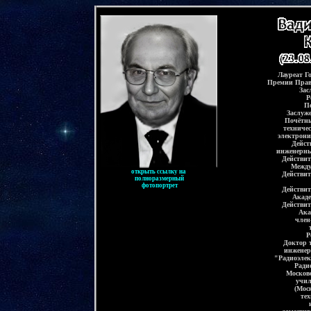
-
Лауреат Г
Премии Прав
Зас
Р
П
Заслуж
Почётны
техниче
электрони
Дейст
инженерны
Действи
Между
открыть ссылку на
Действи
полноразмерный
фотопортрет
Действи
Акад
Действи
Ака
член
Р
Доктор 
инженер
"Радиоэлек
Ради
Москов
учил
(Мос
тех