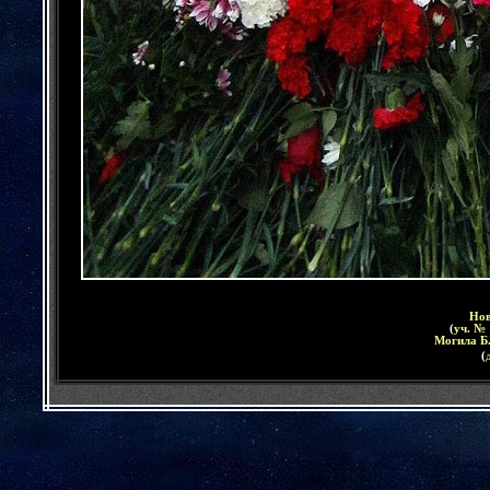
Нов
(
уч. № 
Могила
Б
(