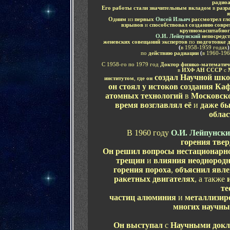
радиоа
Его работы стали значительным вкладом
в
разр
я
Одним
из
первых
Овсей Ильич
рассмотрел гл
взрывов
и
способствовал созданию совр
крупномасштабного
О.И. Лейпунский
непосредс
женевских совещаний экспертов
по
подготовке 
(
в 1958-1959 годах
)
по
действию радиации
(
в 1960-196
С 1958-го по 1979 год
Доктор физико-математич
в
ИХФ
АН СССР
с
создал Научной шко
институт
ом
,
где он
он стоял у истоков создания
Ка
атомных технологий
в
Московско
время возглавлял её
и
даже б
обла
В 1960 году
О.И. Лейпунск
горения твер
Он решил вопросы нестационарн
трещин
и
влияния неоднородн
горения пороха
,
объяснил явле
ракетных двигателях
, а также
и
те
частиц алюминия
и
металлизир
многих научны
Он выступал
с
Научными докл