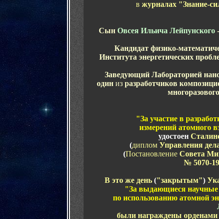
в
журналах "Знание-си
Сын
Овсея Ильича Лейпунского
Кандидат физико-математиче
Института энергетических пробл
Заведующий Лабораторией нан
один
из
разработчиков композици
многоразовог
"За участие в разрабо
измерений атомного 
удостоен
Сталинс
(
диплом
Управления дел
(
Постановление
Совета Ми
№ 5070-19
В это же день
(
"закрытым"
)
Ук
"За выдающиеся научные 
по использованию атомной э
были награждены орденами