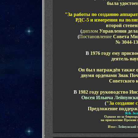
была удостое
"За работы по созданию аппарат
РДС-5 и измерения на поли
второй степен
(
диплом
Управления дел
(
Постановление
Совета Ми
№ 3044-13
В
1976 году ему присв
деятель на
Он был награждён также о
двумя орденами Знак По
Советского 
В
1982 году руководство Ин
Овсея Ильича
Лейпунск
(
"За создание 
Предложение поддер
Я.Б. Зе
Однако из-за бюрокр
на присвоение Премии 
Итог
:
Лейпунский
-