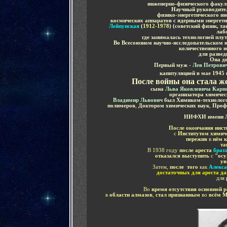
инженерно-физического факул
Научный руководите
физико-энергетического ин
космических аппаратов с ядерными энергет
Лейпунская
(
1912-1978
) (
советский физик, та
лаб
где занималась технологией плу
Во Всесоюзном научно-исследовательском и
количественного н
для разве
Она д
Первый муж -
Лев Петрови
капитуляцией в мае 1945 
После войны она стала
ж
сына
Льва Яковлевича Карп
организатора химичес
Владимир Львович
был
Химик
ом
-технолог
полимеров
,
Доктор
ом
химических наук
,
Проф
НИФХИ имени Л
После окончания инст
с
И
нститутом химич
пережив
в
нём 
та
В 1938 году
после ареста
брат
отказался выступить
с
"осу
ув
Затем,
после того
как
Алекса
достаточных для ареста д
для
Во
время отсутствия основной 
в
области алмазов
,
стал признанным
во
всём М