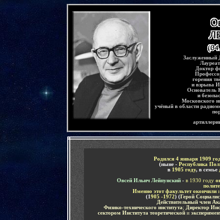
-
Заслуженный 
Лауреат
Доктор ф
Профессо
горения тв
и взрыва И
Основатель
и безопа
Московского и
учёный в области радиоме
по
артиллери
-
Родился 4
января
1909 го
(ныне -
Республика По
в
1905 году
, в семье
Овсей Ильич Лейпунский
-
в 1930 году
о
полите
Именно этот факультет окончили
(1
905 -1972
) (
Герой Социалис
Действительный член А
Физико-технического института
;
Директор Инс
сектором Института теоретической
и
экспериме