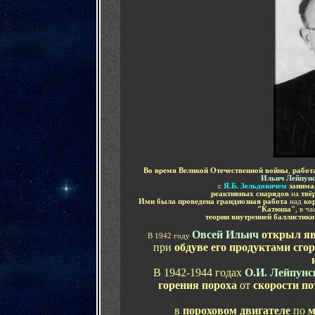
Во время Великой Отечественной войны
,
работ
Ильич Лейпун
с
Я.Б. Зельдовичем
заним
реактивных снарядов
на
твё
Ими была проведена грандиозная работа
над
ко
"Катюша"
, в ч
теории внутренней баллистик
Овсей Ильич
открыл яв
В 1942 году
при
обдуве его продуктами сго
В 1942-1944 годах
О.И. Лейпунс
горения пороха
от
скорости по
в
пороховом двигателе
по
м