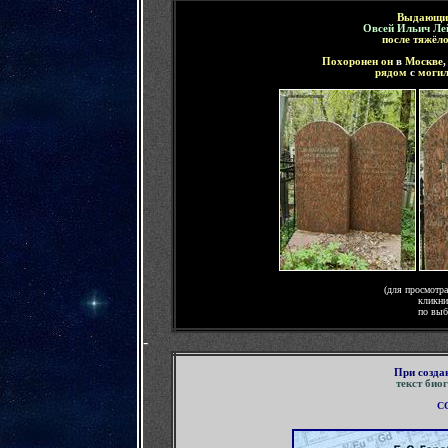
Выдающий
Овсей Ильич Ле
после тяжёл
Похоронен он
в
Москве
,
рядом
с
моги
(для просмотр
кликни
по выб
-
При созда
текст био
С