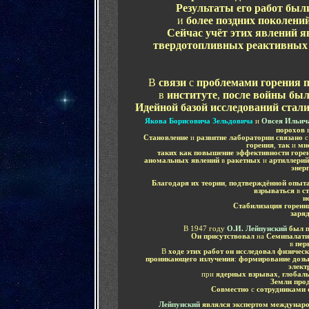
Результаты его работ был
и
более поздних поколен
Сейчас учёт этих явлений я
твердотопливных реактивны
В
связи
с
проблемами горения 
в
институте
,
после войны бы
Идейной базой исследований стали
Якова Борисовича Зельдовича
и
Овсея Ильич
порохов
Становление
и
развитие лаборатории связано
горения
,
так
и
мн
таких как повышение эффективности горе
аномальных явлений
в
ракетных
и
артиллерий
энер
Благодаря их теории
,
подтверждённой опыт
взрываться
в
с
н
Стабилизация горени
заря
В 1947 году
О.И. Лейпунский
был 
Он присутствовал
на
Семипалати
в
пер
В
ходе этих работ он исследовал физичес
проникающего излучения
:
формирование дозы
элект
при
ядерных взрывах
,
глобаль
Земли про
Совместно
с
сотрудниками 
Лейпунский
являлся экспертом междунар