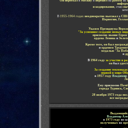
Он переехал
в
Москву
и
перешёл
на
работу
во
информ
и кодирования
, став
сна
зате
В
1955-1964 годах
неоднократно выезжал
в
СШ
Норвегию
,
Голла
Указом Президиума Верхо
"За успешное создание новых вид
присвоено звание Героя
ордена Ленина
и
Золото
Кроме того
,
он был награжд
и
орденом Трудовог
медалью "За Побе
и
др
В
1964 году
за участие в р
он
был
удос
За создание тепловыде
первой в мире Об
в
1957 году
Владимир
Ле
Ему присвоено
Почёт
города Туринск
,
Св
28 ноября 1973 года
пос
все наград
-
Выдающийся
Владимир Але
в
1973 году
из-з
полученных
во
вре