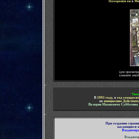
Похоронен он
в
Мо
(для просмотр
кликните лево
-
Увек
В
1993 году
, в
год семидеся
по
инициативе Действите
Валерия Ивановича Субботина
-
При создании страни
касающиеся ж
Владимир
Владими