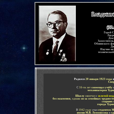
-
Герой С
Лаур
Докт
Заместитель
Обнинского физ
Ди
Научно-ис
техническо
-
Родился
20 января 1923 года
Све
С
16-ти лет
совмещал учёбу
механизаторов Тури
Школу
окончил
с
золотой мед
без экзаменов
,
однако
из-за семейных трудност
старших 
города Тури
В
1942 году
стал
студентом М
имени М.В. Ломоносова
и
о