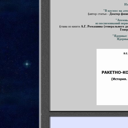
Из
"В космос на ат
(
автор статьи -
Доктор физи
"Атомны
из воспоминаний пер
(
глава из книги
А.Г. Ромашина (генерального 
Генер
"Ядерные 
Ядерны
-