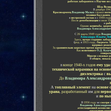
работая лаборантом
в
Научно-исс
Шла Велик
В
декабре 194
Красноармеец
Владимир Малых
служил
мото
техники был ранен
,
в
нестроевой состав
и с
1944 года
После
демобилизации
в
июле 19
и
раб
Однако
женитьба
,
здоро
Владимира Александрови
С
26 марта 1949 года
Владим
Александра Ильича Лей
Здесь
,
начав старшим лабор
(
род
. в
1915 году
,
Лауреата Л
ядерных реакт
За
сравнительно короткое время
зарекомендо
Как
вспоминает
О.Д.
Казач
генерат
Многие сложные р
В
общем
,
показа
конце 1940-х годов
ему уда
В
технической керамики на основе
диэлектрика
с
вы
До
Владимира Александров
А
топливный элемент
на
основе 
урана
,
разработанный
им
для
перво
и
по ны
В
1956 году
не
смотря
Владимир Александров
аттестационной комиссии
отсутствии зако