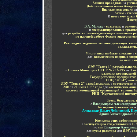
Защита проходила
на
учёно
Действительного члена Акаде
Вначале голосовали
з
Затем
-
степен
В
итоге ему сразу
Докто
В.А. Малых
-
создатель
и
руковод
и
специализированных произв
для
разработки тепловыделяющих элементов ра
по научной работе Физико-энергетическ
Руководил созданием тепловыделяющих элем
охлаждаемы
Много
энергии было вложено
в
с
для
космических ядерных энер
во всех от
ЯЭУ
"Топаз-1" разрабатывала
и
Совета Министров СССР
№ 702-295
от
3 ию
разведки кооперацией
Государственное предприятие
ГНЦ "ФЭИ"
,
соисп
ЯЭУ "Топаз-2"
разрабатывалась
в
соответствии
с
240
от
21 июля 1967 года
для
космических аппа
космоса кооперацией организаций
:
головной 
РНЦ "Курчатовский институ
Здесь
,
безусловно, 
c
Владимиром Александрови
Это
научный коллектив
в
Александр Ильич Лейпунский
,
Иго
Эдвин Александрович 
Комплекс этих работ позв
в
эксплуатацию
эти установки
в
197
но
сам
Владимир Александ
для
пуска реактора
для
ЯЭУ
,
ув