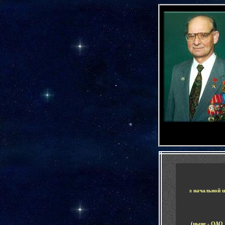
-
-
в
начальной 
(
ныне
- ОАО