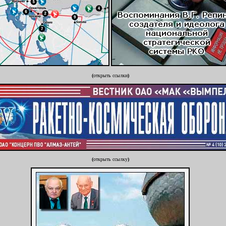
(
открыть ссылки
)
(
открыть ссылку
)