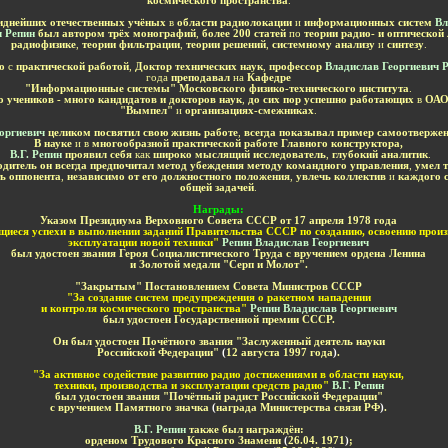
космического пространства
.
иднейших отечественных учёных
в
области радиолокации
и
информационных систем
Вл
ч Репин
был автором трёх монографий
,
более 200 статей
по
теории радио- и оптической
радиофизике
,
теории фильтрации
,
теории решений
,
системному анализу
и
синтезу
.
но
с
практической работой
,
Доктор технических наук
,
профессор
Владислав Георгиевич 
года
преподавал
на
Кафедре
"Информационные системы" Московского физико-технического института
.
о учеников - много кандидатов и докторов наук
,
до сих пор успешно работающих
в
ОАО
"Вымпел"
и
организациях-смежниках
.
еоргиевич
целиком посвятил свою жизнь работе
,
всегда показывал пример самоотвержен
В науке
и в
многообразной практической работе Главного конструктора,
В.Г. Репин
проявил себя
как
широко мыслящий исследователь
,
глубокий аналитик
.
дитель он всегда предпочитал метод убеждения методу командного управления
,
умел 
ь оппонента
,
независимо от его должностного положения
,
увлечь коллектив
и
каждого 
общей задачей
.
Н
аграды:
Указом Президиума Верховного Совета СССР от 17 апреля 1978 года
иеся успехи в выполнении заданий Правительства СССР по созданию, освоению произ
эксплуатации новой техники
"
Репин Владислав Георгиевич
был удостоен звания Героя Социалистического Труда с вручением ордена Ленина
и Золотой медали "Серп и Молот".
"Закрытым" Постановлением Совета Министров СССР
"За создание систем предупреждения о ракетном нападении
и контроля космического пространства"
Репин Владислав Георгиевич
был удостоен Государственной премии СССР.
Он был удостоен Почётного звания "Заслуженный деятель науки
Российской Федерации"
(
12 августа 1997 года
)
.
"
За активное содействие развитию радио достижениями в области науки,
техники, производства и эксплуатации средств радио"
В.Г. Репин
был удостоен звания "Почётный радист Российской Федерации"
с вручением Памятного значка
(
награда Министерства связи РФ
)
.
В.Г. Репин
также
был
награждён
:
орденом Трудового Красного Знамени
(
26.04. 1971
)
;