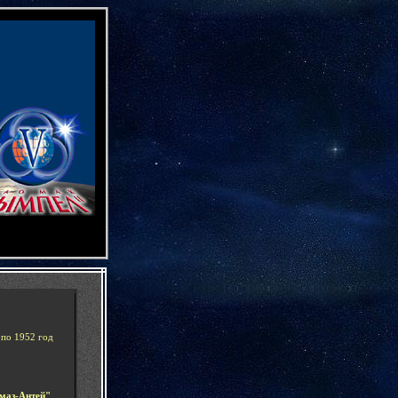
-
 по 1952 год
маз-Антей
"