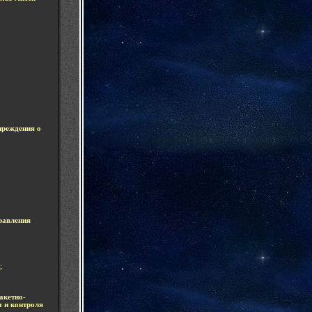
преждения о
равления
;
акетно-
 и контроля