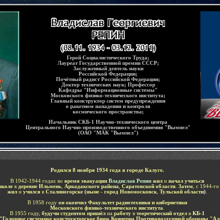
Герой Социалистического Труда
;
Лауреат Государственной премии СССР
;
Заслуженный деятель науки
Российской Федерации
;
Почётный радист Российской Федерации
;
Доктор технических наук
;
Профессор
Кафедры "Информационные системы"
Московского физико-технического института
;
Главный конструктор систем предупреждения
о ракетном нападении и контроля
космического пространства
;
Начальник СКБ-1 Научно-технического центра
Центрального Научно-производственного объединения "Вымпел"
(ОАО "МАК "Вымпел")
Родился 8 ноября 1934 года в городе Калуге.
В 1942-1944 годах во
время эвакуации
Владислав Репин
жил
и
начал учиться
школе
в
деревне Ильмень
,
Аркадакского района
,
Саратовской области
.
Затем
, с 1944-го
жил
и
учился
в
Сталиногорске
(
ныне - город Новомосковск
,
Тульской области
)
.
В 1958 году
он окончил Факультет радиотехники и кибернетики
Московского физико-технического института
.
В 1955 году,
будучи студентом пришёл
на
работу
в
теоретический отдел
в
КБ-1
"
Головное системное конструкторское бюро Концерна
Противовоздушной обороны
"
Ал