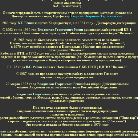
имени академика
А.А. Расплетина
"
)
.
Он начал трудовой путь
в
теоретическом отделе предприятия
,
которым руководил
Доктор технических наук
,
Профессор
Георгий Петрович Тартаковский
.
 1960 году
В.Г. Репин
защитил Кандидатскую
, а в 1964 году -
Докторскую диссертации
.
С 1962-го по 1969 год
Владислав Георгиевич Репин
руководил лабораторией КБ-1
,
затем
являлся Начальником лаборатории Особого конструкторского бюро "Вымпел"
.
В 1968 году
он был назначен
на
должность заместителя начальника
Научно-технического центра Особого конструкторского бюро "Вымпел"
,
в 1970 году
преобразованного
в Центральное Научно-производственное
объединение "Вымпел"
.
Работая
в
НТЦ
, в 1972 году
он стал Главным конструктором систем предупреждения
ападении
и
контроля космического пространства
(
т.е.
Командных пунктов систем преду
ракетном нападении
и
Центра контроля космического пространства
)
.
С 1973 года
В.Г. Репин
являлся Начальником СКБ-1 НТЦ ЦНПО "Вымпел"
.
С 1987 года
он продолжил научную работу
в
должности Главного
научного сотрудника предприятия
.
20 марта 1992 года
Владислав Георгиевич Репин
был избран
Действительным
членом
Академии технологических наук Российской Федерации.
Владислав Георгиевич
у
частвовал
в
работах
по
созданию системы
кетной обороны
города Москвы
,
разработке зенитных ракетных комплексов
,
систем уп
крылатыми ракетами
.
Под его руководством были осуществлены
:
•
первый комплексный эскизный проект систем предупреждения
о
ракетном нападении
;
роект дальнейшего развития систем предупреждения
о
ракетном нападении
(
"Экватор"
)
•
проект создания систем контроля космического пространства
(
"Застава"
)
.
Эти системы встали на боевое дежурство
в 1976 году.
иным
разработаны идеология
и
техническая концепция формирования единой системы р
обороны, включающей системы противоракетного нападения, противоракетной обороны