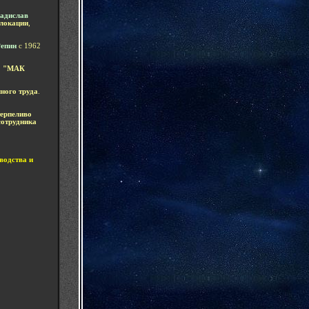
адислав
 локации
,
Репин
с 1962
 "МАК
ного труда
.
терпеливо
сотрудника
водства и