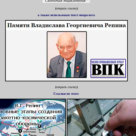
(
открыть ссылку
)
а также использован текст некролога
(
открыть ссылку
)
Ссылк
и
по теме
: