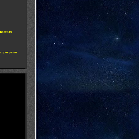
ованных
 и программ