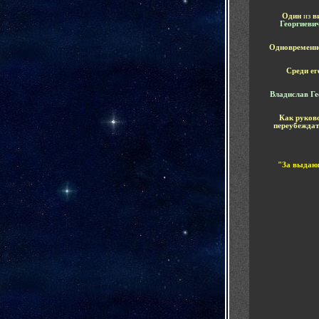
Один
из
в
Георгиеви
Одновремен
Среди ег
Владислав Г
Как руково
переубеждат
"За выдающ