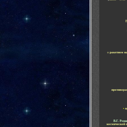
В
о
ракетном н
противора
•
п
В.Г. Реп
космической 