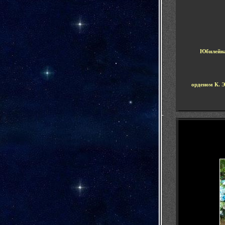
Юбилейн
орденом К. 
-