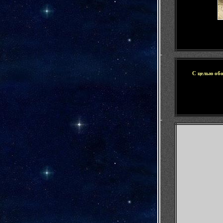
-
С целью об
-