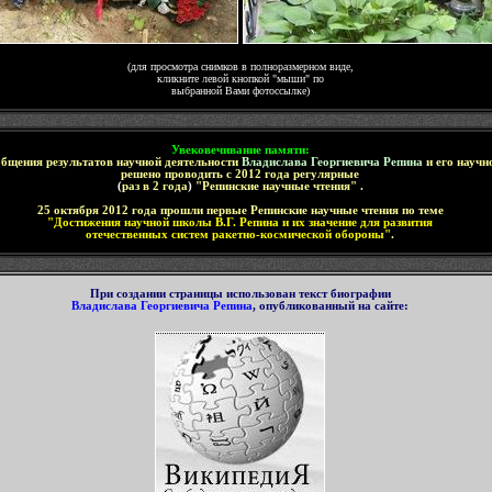
(для просмотра снимков в полноразмерном виде,
кликните левой кнопкой "мыши" по
выбранной Вами фотоссылке)
Увековечивание памяти
:
общения результатов научной деятельности
Владислава Георгиевича Репина
и его научн
решено проводить с 2012 года регулярные
(
раз в 2 года
)
"Репинские научные чтения" .
25 октября 2012 года прошли первые Репинские научные чтения по теме
"Достижения научной школы В.Г. Репина и их значение для развития
отечественных систем ракетно-космической обороны"
.
П
ри создании страницы использован текст биографии
Владислава Георгиевича Репина
, опубликованный на сайте
: