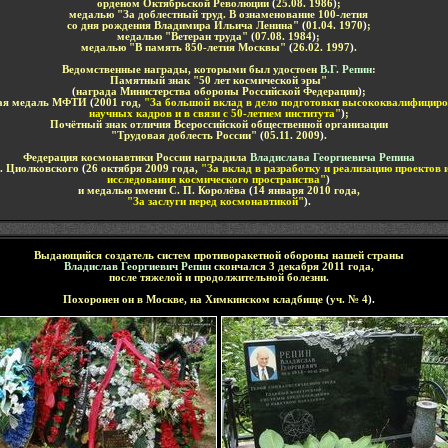
орденом Октябрьской Революции
(
25.08. 1986
)
;
медалью "За доблестный труд. В ознаменование 100-летия
со дня рождения Владимира Ильича Ленина"
(
01.04. 1970
)
;
медалью "Ветеран труда"
(
07.08. 1984
)
;
медалью "В память 850-летия Москвы"
(
26.02. 1997
)
.
Ведомственные награды, которыми был удостоен
В.Г. Репин
:
Памятный знак "50 лет космической эры"
(
награда Министерства обороны Российской Федерации
)
;
ая медаль МФТИ
(
2001 год,
"За большой вклад в дело подготовки высококвалифицир
научных кадров и в связи с 50-летием института"
)
;
Почётный знак отличия Всероссийской общественной организации
"Трудовая доблесть России"
(
05.11. 2009
)
.
Федерация космонавтики России наградила
Владислава Георгиевича Репина
Э. Циолковского
(
26 октября 2009 года,
"За вклад в разработку и реализацию проектов
исследования космического пространства"
)
и медалью имени С. П. Королёва
(
14 января 2010 года,
"За заслуги перед космонавтикой"
)
.
Выдающийся
создатель систем противоракетной обороны нашей страны
Владислав Георгиевич Репин
скончался
3 декабря 2011 года,
после тяжелой и продолжительной болезни.
Похоронен он
в
Москве, на Химкинском кладбище
(
уч.
№ 4
).