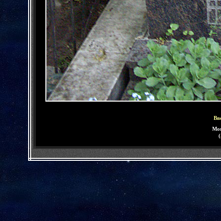
Вв
Мо
(