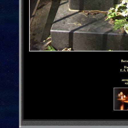
Вага
На
Е.А. 
авто
ад