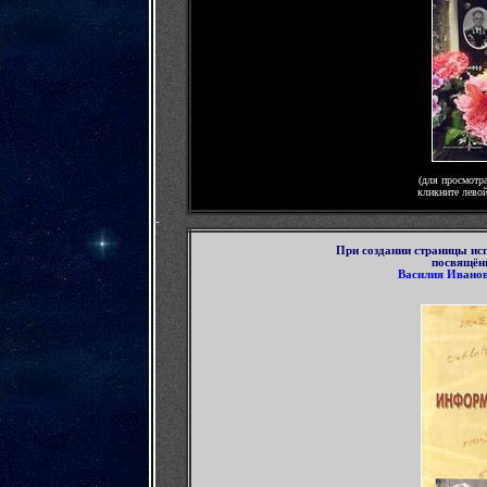
(для просмотр
кликните лево
-
П
ри создании страницы ис
посвящённ
Василия Ивано