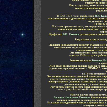
отечественных учёных
,
проф
ученику професс
Под их руководством велись и
теории
к
разнообразным з
радиоло
В 1964-1974 годах
профессора
Н.К. Кул
многочисленных задач синтеза
и
анализа помехо
модуляции - ф
и
всевозм
При
этом предполагалось
,
что передаваемые
марковский случайные процессы
, а
сиг
корр
Профессор
В.И. Тихонов
рассматривал также п
Результаты данных иссле
Важным направлением развития
Марковской т
комплексным задачам синтеза оптимальны
синхронизации
, и как
опт
Это направление
,
представлен
и начале 1980-х годов в
работа
Значителен вклад
Василия Ив
в
прик
Ими были выполнены важные работы
по
повы
радионавигационной системы - ГЛОНАСС
,
кот
на
Государственном 
Эта система позволила
с
высокой точностью опр
других транспортных систем
(
единицы сантим
вектор скорости
(
единицы сантиметров
в
секунд
десятки наносекунд
)
и
возможность
Результаты синтеза систем синхронизации та
также в
разрабатываемой
в
настоящее вр
Многие научно-исследователь
Василия Ивановича Тихонова
были посвящ
функционирующих совмещенных авиацио
На
основе исследований учёных кафедры был
, 
аппаратов
,
ознамен