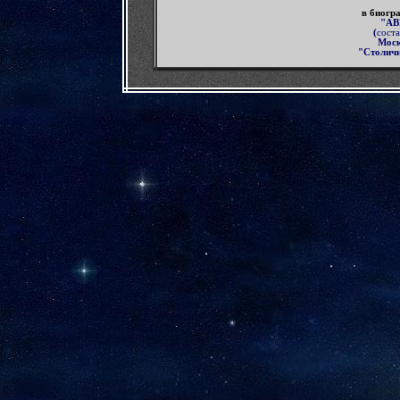
в биогр
"А
(
соста
Мос
"Столичн