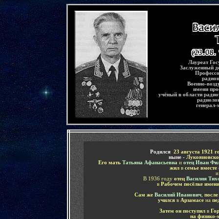
-
Лауреат Го
Заслуженный д
Профессо
радион
Военно-возд
имени про
учёный в области радио
радиоло
генерал-
-
Родился
23 августа 1921 г
ныне -
Лукояновско
Его мать
Татьяна Афанасьевна
и
отец Иван Фи
жил
в
семье вместе
и
В 1936 году
отец
Василия Тих
в
Рабочем посёлке имени
Сам же
Василий Иванович
,
после
учился
в
Арзамасе
на
пе
Затем он поступил
в
Гор
на физико-