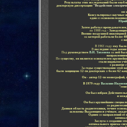
Результаты этих исследований были опуб
докторскую диссертацию
"Воздействие электрич
он 
Консультировал научные и
один
из
основоположнико
Юрий 
Затем работал преподавателем
по 1988 год
- Заведующим
Военно-воздушной инженерной
на
которой работали более 4
и
на
В 1961 году
ему было 
В
последние годы жизни
Под
руководством
В.И. Тихонова
на
ней был
направлениям 
По
существу
,
он является основателем крупнейш
стали видными уч
в
развитие с
З
а годы существования этой н
было защищено 12-ти докторских
и
более 62 ка
Он - автор 12-ти монографий, 
В 1979 году
Василию Иванови
"ген
Он был избран Действитель
и меж
Он был крупнейшим специал
на
радиотехни
Данная область радиотехники, точнее осно
заложены Выдающимся учёным
,
акад
Одним
из
направлений её 
оптимал
Заслуга
в
создании эт
оптимального приема сиг