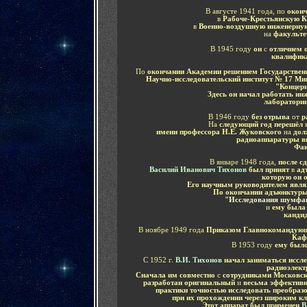
В августе 1941 года, по
оконч
в
Рабоче-Крестьянскую 
в
Военно-воздушную инженерную
на
факульте
В 1945 году
он
с
отличием 
квалифик
По
окончании Академии решением Государствен
Научно-исследовательский институт № 17 М
"Концерн
Здесь он начал работать ин
лаборатори
В 1946 году
без отрыва
от
р
На
следующий год перешёл
имени профессора Н.Е. Жуковского
на
дол
радиоаппаратуры вн
Фак
В январе 1948 года,
после с
Василий Иванович Тихонов
был принят
в
ад
которую он 
Его научным руководителем явля
По окончании адъюнктуры
"Исследования шумфак
и
ему была 
кандид
В ноябре 1949 года
Приказом Главнокомандую
Каф
В 1953 году
ему было
С 1952 г.
В.И. Тихонов
начал заниматься иссл
радиоэлект
Сначала им совместно
с
сотрудниками Московско
разработан оригинальный
и
весьма эффектив
практики точностью исследовать преобраз
при их прохождении через широким к
Этот аппарат был применен
В