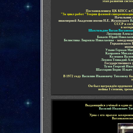
этап развития сист
Постановлением ЦК КПСС и Со
"За цикл работ "Теория фазовой синхронизации
Н
ач
альник
инженерной Академии
имени Н.Е. Жуковского
Ва
СССР в сост
в котор
Шахгильдян Ваган Ваганови
Л
яховкин
Алекса
Бакаев Юрий Николае
Белюстина
Людмила Николаевна
-
з
ав
едующ
Горьковского 
имен
Уткин
Герман Ми
Капранов Михаил
Кулешов Вален
Леонов
Геннадий Але
Государственного 
Тузов
Георгий Ива
Шахтарин
Борис Ильич
В 1972 году
Василию Ивановичу Тихонову
бы
Он был награждён орденами 
войны
I
степени, трем
-
В
ыдающийся учёный и один из
Василий Иванович Ти
Урна с его прахом захороне
Ваганьковск