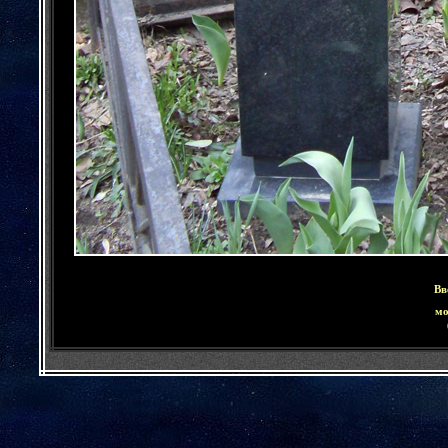
Вв
мо