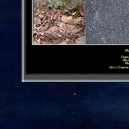
Мо
Горо
(
Бол
Мо
(
фото
Сергея