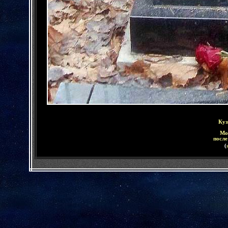
Куз
Мо
после
(