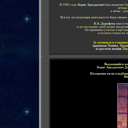
В
1969 году
Борис Аркадьевич
был назначен
Гл
летных
а затем –
ру
Вся его
последующая деятельность
была связана
Б.А. Дорофеев
имел уч
и
до последних дней жизни
продолж
Он принимал
участие
в
научны
и
печатал статьи
по
и
За активную и успешну
орденами
Ленина
,
Трудо
и удостоен звания
Лау
-
Выдающийся кон
Борис Аркадьевич Д
Похоронен он
на
кладби
Мо