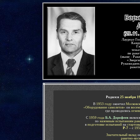
-
Лауреат Го
Канди
Гл
тема
по раке
(ныне - Рак
«Энерги
Руководите
ракет
-
Р
одился
25 ноября 1
В
1953 году
окончил
Московск
«Оборудование самолетов»
он
восем
где проводились
огнев
С
1959 года
Б.А. Дорофеев
являлс
по
наземным испытаниям рак
в
подготовке испытаний
на
стартовы
Р-7
– с
195
Значительный вклад
о
ракетно-кос