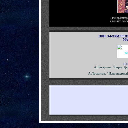
(для просмотр
кликните лево
-
ПРИ ОФОРМЛЕНИ
МА
СС
А.Лоскутов. "Борис До
А.Лоскутов. "Наш ядерный