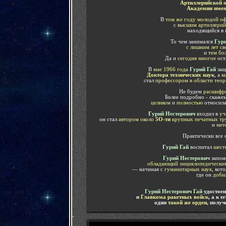
Артиллерийской о
Академии имен
В
том же году
молодой о
с
высшим артиллерий
находящийся в
То чем занимался
Гури
с лишним лет с
и
тем бол
Да и
сегодня многое
ост
В
мае 1966 года
Гурий Гай
защ
Доктора технических наук
, а
м
стал
профессором в области тео
Не будем
расшифр
Более подробно - скаже
целиком
и
полностью
относила
Гурий Нестерович
входил в
уче
он стал
автором около
5O-ти
крупных печатных тр
и
мет
Практически все
Гурий Гай
воспитал
шест
Гурий Нестерович
запом
обладающий энциклопедически
— начиная с
гуманитарных наук
, кот
где он
доби
Гурий Нестерович Гай
удостоен
и
Главкома ракетных войск
, а к 
один
такой же орден
, получ
-