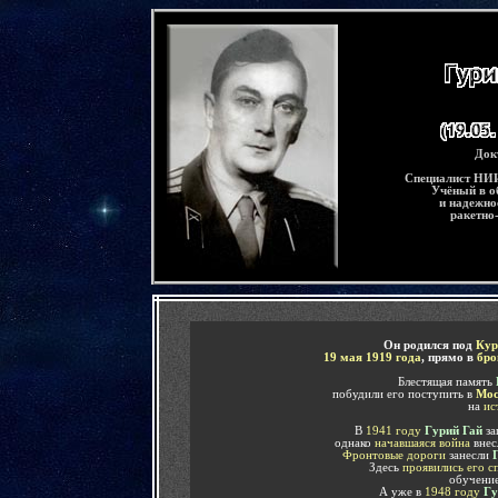
-
Док
Специалист НИИ
Учёный в о
и надежно
ракетно
-
Он р
одился под
Кур
19 мая 1919 года
, прямо в
бро
Блестящая память
побудили его поступить в
Мос
на
ис
В
1941 году
Гурий Гай
за
однако
начавшаяся война
внес
Фронтовые дороги
занесли
Здесь
проявились его с
обучение
А уже в
1948 году
Гу