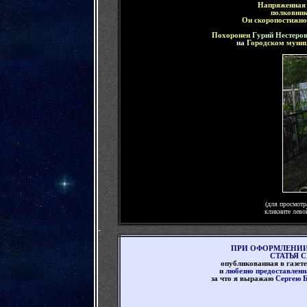
Напряженная 
полковни
Он скоропостижно
Похоронен
Гурий Нестеро
на
Городском
муниц
(для просмотр
кликните лево
-
ПРИ ОФОРМЛЕНИИ
СТАТЬЯ 
опубликованная в газете
и
любезно предоставленн
за что я выражаю
Сергею 