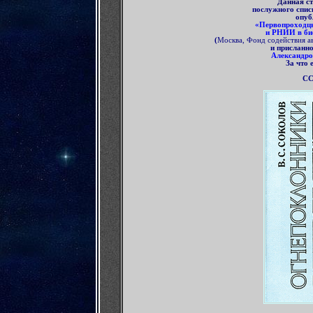
Данная с
послужного спи
опуб
«Первопроходцы
и РНИИ в би
(
Москва, Фонд содействия ав
и присланно
Александро
За что
СС