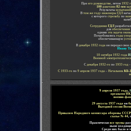
При
его руководстве
, летом
1932 
100
ракетами
82-мм
кал
Результаты
испытаний
В
том же году
инженеры ГДЛ
нача
с которого
стрельбу
по
наз
кали
Сотрудники
ГДЛ
разработа
для
обеспечения 
однако
эта задача оказ
Потребовались
годы упор
обеспечивающую
усто
В
декабре 1932 года
он передал свои
с
Ивану Те
10 октября 1932 года
И
Военной электротехничес
С
декабря 1932-го
по
1933 год
-
С 1933-го
по
9 апреля 1937 года
–
Начальник
КБ-
в
-
9 апреля 1937 года
,
Н
органами Н
военно-фаш
29 августа 1937 года
он
б
Выездной сессии Вое
Приказом Народного комиссара обороны СССР 
статье № 44
, 
Практически
все трупы
рас
ныне входящи
Среди них было и т