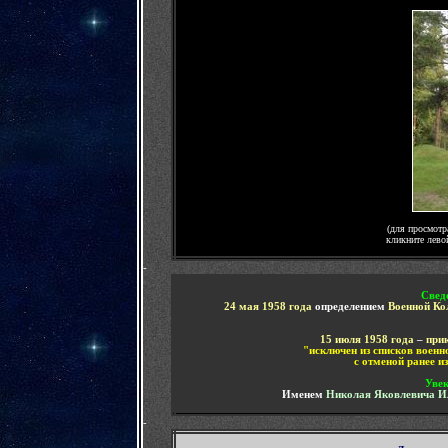
(для просмотр
кликните лево
-
Свед
24 мая 1958 года
определением
Военной Ко
15 июля 1958 года
–
при
"исключен из списков воен
с отменой ранее и
Увек
Именем
Николая Яковлевича И
-