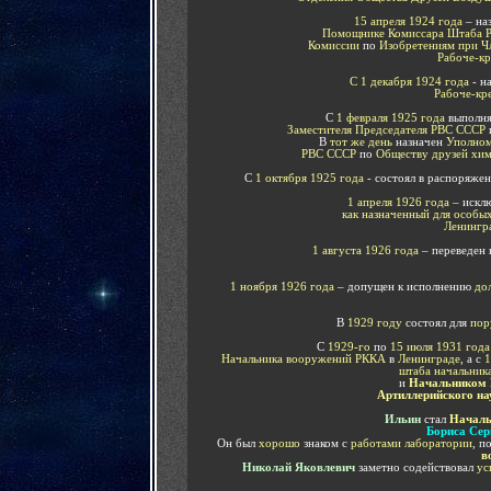
15 апреля 1924 года
– на
Помощнике Комиссара Штаба 
Комиссии
по
Изобретениям при Ч
Рабоче-кр
С 1 декабря 1924 года
- н
Рабоче-кр
С
1 февраля 1925 года
выполня
Заместителя Председателя РВС СССР
В
тот же день
назначен
Уполном
РВС СССР
по
Обществу друзей хим
С
1 октября 1925 года
- состоял в распоряже
1 апреля 1926 года
– искл
как назначенный для особы
Ленингр
1 августа 1926 года
– переведен
1 ноября 1926 года
– допущен к исполнению
до
В
1929 году
состоял для
пор
С
1929-го
по
15 июля 1931 года
Начальника вооружений РККА
в
Ленинграде
, а с
1
штаба начальни
и
Начальником 
Артиллерийского на
Ильин
стал
Началь
Бориса Сер
Он был
хорошо
знаком с
работами лаборатории
, п
в
Николай Яковлевич
заметно содействовал
ус