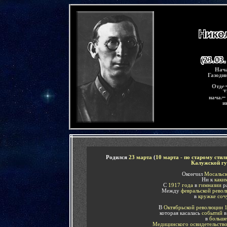
-
Нача
Газоди
Отдел
Т
началь
и
-
Р
одился
23 марта
(
10 марта - по старому стил
Калужской гу
Окончил
Мосальск
Ни к
каки
С
1917 года
в
гимназии
р
Между
февральской рево
в
кружке соч
В
Октябрьской революции 
которая касалась
событий
в
в
больше
Медицинского освидетельств