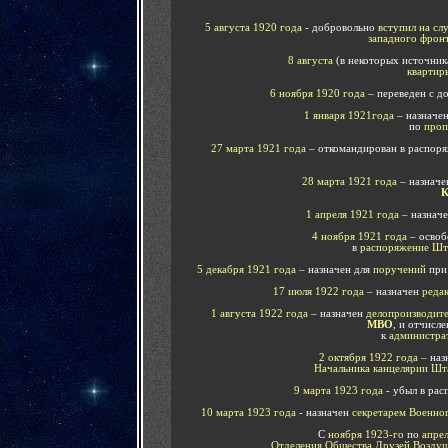
5 августа 1920 года
- добровольно
вступил на сл
западного фрон
8 августа
(в некоторых источник
квартир
6 ноября 1920 года
– переведен с 
1 января 1921года
– назначе
по
проп
27 марта 1921 года
– откомандирован в распор
28 марта 1921 года
– назначе
1 апреля 1921 года
– назнач
4 ноября 1921 года
– осво
в
распоряжение Ш
5 декабря 1921 года
– назначен для
поручений
при
17 июля 1922 года
– назначен
реда
1 августа 1922 года
– назначен
делопроизводите
МВО
,
и отчислен
к
администрат
2 октября 1922 года
– на
Начальника канцелярии Шт
9 марта 1923 года
- убыл в ра
10 марта 1923 года
- назначен
секретарем Военног
С
ноября 1923-го
по
апрел
Отделения Общества Друзей Возду