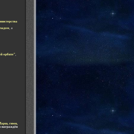
инистерства
кладом
, а
й орбите"
,
арш, гимн,
 награждён