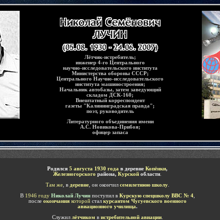
Лётчик-истребитель
;
инженер
4-го Центрального
научно-исследовательского института
Министерства обороны СССР
;
Центрального Научно-исследовательского
института машиностроения
;
Начальник автобазы, затем заведующий
складом ДСК-160
;
Внештатный корреспондент
газеты "Калининградская правда"
;
поэт, руководитель
Литературного объединения имени
А.С. Новикова-Прибоя
;
офицер запаса
Родился
5 августа 1930 года
в деревне
Копёнки
,
Железногорского
района,
Курской
области
.
Там же
, в
деревне
, он окончил
семилетнюю школу
.
В
1946 году
Николай Лучин
поступил в
К
урскую спецшколу ВВС № 4
,
после
окончания
которой
стал
курсантом Чугуевского военного
авиационного училища
.
Служил
лётчиком
в
истребительной авиации
.