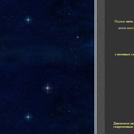
Первые
пять 
затем
мног
в
военных га
Дипломом пер
современная 