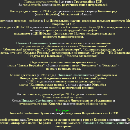
Первым местом службы
был
город
Гроссенхайн
в
ГДР
.
За
годы службы
освоил
шесть различных типов истребителей
.
После
ухода
в
запас
с
1964 года
проживал с
семьёй
в
городе
Калининград
(
ныне
-
Королёв
)
,
Московской
области
.
лет
после
переезда
-
работал
в
4-м Центральном научно-исследовательском институте М
обороны СССР
,
ие годы
на
ДСК-160
в должности
заместителя Начальника автобазы ДСК
и
заведующего с
последние
три года
своей трудовой биографии
-
инженером
в
ЦНИИмаш
-
Центральном Научно-исследовательском
институте машиностроения
.
Николай Семёнович
Лучин
начал
писать стихи
ещё
мальчишкой.
Его произведения публиковал
ись
в
газетах
"Ленинское знамя
"
,
"Московский комсомолец"
,
"Воздушный транспорт"
,
"Калининградская правда"
,
зетах
,
журнале
"Крылья Родины"
,
коллективных сборниках "Дружба"
,
"На Болшевско
"Радуга над Клязьмой"
,
"Москва златоглавая"
.
Отдельными изданиями
вышли три его книги
:
поэма
"Звезда Королёва"
, сборник
стихов
и
поэм
"Колокола"
и
"Колоски"
-
поэма
о
военных годах
.
Больше
десяти лет
(с
1985 года
)
Николай Семёнович
был
руководителем
Литературного объединения имени А.С. Новикова-Прибоя
.
С
1965 года
являлся
внештатным корреспондентом
газеты
"Калинградская правда"
, писал о
жителях
Королёва
-
создателях ракетно-космической техники
.
По
состоянию здоровья
в
декабре 2001 года
он
оставил
этот
пост
.
Много стихов ещё не издано
.
Семья
Николая Семёновича
с
помощью
Литературного объединения
и
руководства
города Королёва
надеется
издать сборник поэта
.
Награды
:
Николай Семёнович Лучин
награждён
медалями Вооружённых сил СССР
.
вой степени
, как
Лауреат конкурса на лучшую песню
о
городе Королёв
в номинации
"М
песня"
,
автор слов песни "Королёв — столица космоса"
Николай Семёнович Лучин
был
посмертно
.