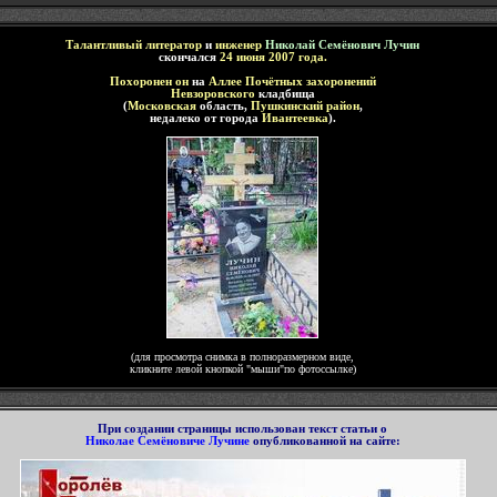
Талантливый литератор
и
инженер
Николай Семёнович Лучин
скончался
24 июня 2007 года.
П
охоронен
он
на
Аллее Почётных захоронений
Невзоровско
го
кладбища
(
Московская
область,
Пушкинский район
,
недалеко от города
Ивантеевка
).
(для просмотра снимка в полноразмерном виде,
кликните левой кнопкой "мыши"по фотоссылке)
П
ри создании страницы использован текст статьи о
Николае Семёновиче Лучине
опубликованной на сайте
: