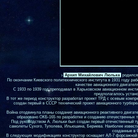
Архип Михайлович Люлька
родился
э
По окончании Киевского политехнического института в 1931 году ра
качестве авиационного двигател
С 1933 по 1939 год преподавал в Харьковском авиационном инст
предполагалось устано
В тот же период конструктор разработал проект ТРД с осевым комп
создан первый в СССР технический проект авиационного турборе
Война отодвинула планы создания авиационного реактивного двигате
образовано ОКБ-165 по разработке и созданию отечественных 
Под руководством А. Люльки был создан первый отечественный т
самолеты Сухого, Туполева, Ильюшина, Бериева. Наиболее известно
созданные в 
В следующих модификациях конструктор оснащает АЛ-7 форсажной ка