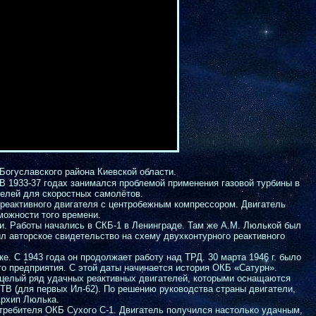
 Богуславского района Киевской области.
 В 1933-37 годах занимался проблемой применения газовой турбины в
телей для скоростных самолётов.
-реактивного двигателя с центробежным компрессором. Двигатель
можности того времени.
и. Работы начались в СКБ-1 в Ленинграде. Там же А.М. Люлькой был
л авторское свидетельство на схему двухконтурного реактивного
. С 1943 года он продолжает работу над ТРД. 30 марта 1946 г. было
о предприятия. С этой даты начинается история ОКБ «Сатурн».
 целый ряд удачных реактивных двигателей, которыми оснащаются
7ТВ (для первых Ил-62). По решению руководства страны двигатели,
Архип Люлька.
требителя ОКБ Сухого С-1. Двигатель получился настолько удачным,