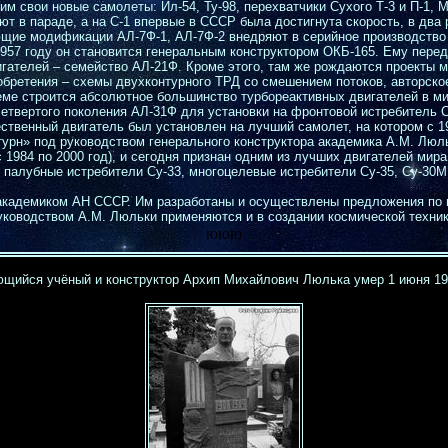
м свои новые самолеты: Ил-54, Ту-98, перехватчики Сухого Т-3 и П-1, М
уют в параде, а на С-1 впервые в СССР была достигнута скорость, в два
щие модификации АЛ-7Ф-1, АЛ-7Ф-2 внедряют в серийное производство 
957 году он становится генеральным конструктором ОКБ-165. Ему перед
игателей – семейство АЛ-21Ф. Кроме этого, там же рождаются проекты 
обретения – схемы двухконтурного ТРД со смешением потоков, авторское
еме строится абсолютное большинство турбореактивных двигателей в ми
четвертого поколения АЛ-31Ф для установки на фронтовой истребитель С
ственный двигатель был установлен на лучший самолет, на котором с 19
урн» под руководством генерального конструктора академика А.М. Люль
 1984 по 2000 год), и сегодня признан одним из лучших двигателей ми
, палубные истребители Су-33, многоцелевые истребители Су-35, Су-30
 академиком АН СССР. Им разработаны и осуществлены предложения по 
уководством А.М. Люльки применяются и в создании космической техник
ююю
щийся учёный и конструктор Архип Михайлович Люлька умер 1 июня 19