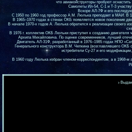
что авиаконструкторы пробуют оснастить и
Самолеты Ил-54, С-1 и Т-3 участв
Вскоре АЛ-7Ф и его последую
С 1950 по 1960 год профессор А.М. Люлька преподает в МАИ. В 1
В 1965–1970 годах в стенах ОКБ появляется новое поколение дв
В начале 1970-х годов А. Люлька обратился к реализации своего из
сх
В 1976 г. коллектив ОКБ Люльки приступил к созданию двигателя 
Архипа Михайловича. По оценке современников, лучший отече
Двигатель АЛ-31Ф, разработанный в 1976–1985 годах НПО «Сат
Генерального конструктора В.М. Чепкина (возглавлявшего ОКБ с
истребители Су-27 и его модификации
В 1960 году Люлька избран членом-корреспондентом, а в 1968-м
р
Выдаю
э