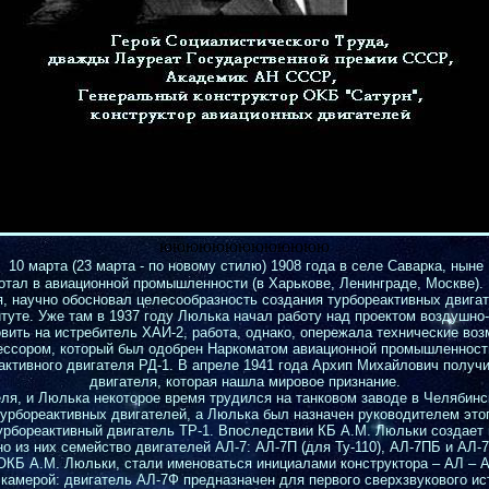
ююююююююююююю
10 марта (23 марта - по новому стилю) 1908 года в селе Саварка, ныне
ботал в авиационной промышленности (в Харькове, Ленинграде, Москве).
я, научно обосновал целесообразность создания турбореактивных двига
итуте. Уже там в 1937 году Люлька начал работу над проектом воздушно
вить на истребитель ХАИ-2, работа, однако, опережала технические воз
рессором, который был одобрен Наркоматом авиационной промышленност
активного двигателя РД-1. В апреле 1941 года Архип Михайлович получи
двигателя, которая нашла мировое признание.
ля, и Люлька некоторое время трудился на танковом заводе в Челябинске
турбореактивных двигателей, а Люлька был назначен руководителем этог
урбореактивный двигатель ТР-1. Впоследствии КБ А.М. Люльки создает
 из них семейство двигателей АЛ-7: АЛ-7П (для Ту-110), АЛ-7ПБ и АЛ-
ОКБ А.М. Люльки, стали именоваться инициалами конструктора – АЛ – 
мерой: двигатель АЛ-7Ф предназначен для первого сверхзвукового ис