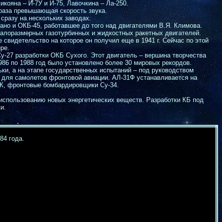
икояна – И-7У и И-75, Лавочкина – Ла-250.
 раза превышающая скорость звука.
сразу на нескольких заводах.
ано и ОКБ-45, работавшее до того над двигателями В.Я. Климова.
малоразмерных газотурбинных и жидкостных ракетных двигателей.
 свидетельство на которое он получил еще в 1941 г. Сейчас по этой
ре.
у-27 разработки ОКБ Сухого. Этот двигатель – вершина творчества
86 по 1988 год было установлено более 30 мировых рекордов.
ки, а на этапе государственных испытаний – под руководством
ра для самолетов фронтовой авиации. АЛ-31Ф устанавливается на
МК, фронтовые бомбардировщики Су-34.
использованию новых энергетических веществ. Разработки КБ под
и.
84 года.