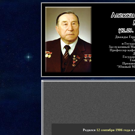
-
Дважды Геро
Л
и Госуд
Заслуженный Ма
Профессор кафе
Д
Государ
Ге
Произво
"
Ю
жный
М
-
Родился
12 сентября 1906 года
в 