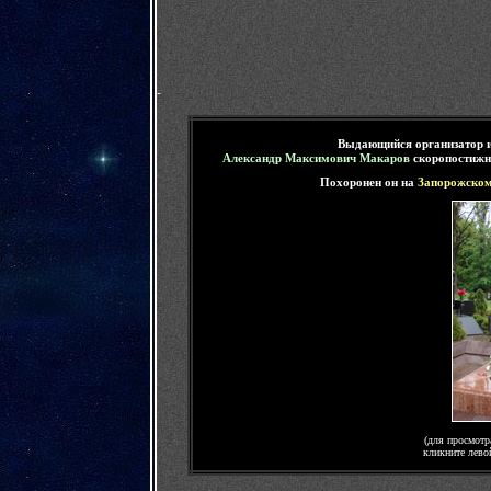
-
Выдающийся организатор и
Александр Максимович Макаров
скоропостижн
Похоронен он на
Запорожско
(для просмотр
кликните лево