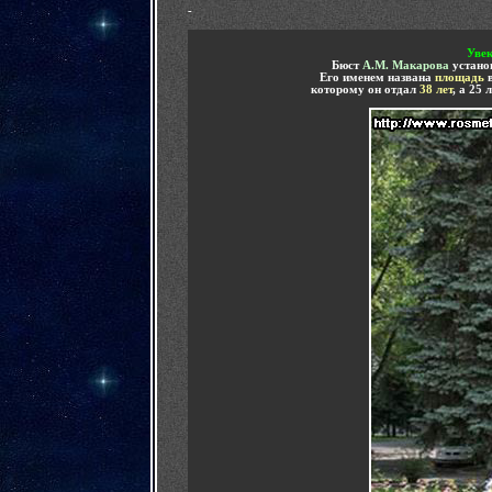
-
Увек
Бюст
А.М. Макарова
установ
Его именем названа
площадь
которому он отдал
38 лет
, а 25 