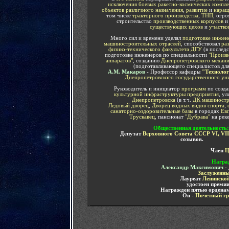
исключения боевых ракетно-космических компле
объектов различного назначения
,
развитие
и
наращ
том числе
тракторного производства
,
ТНП
, огр
строительство
производственных корпусов
и 
существующих цехов
и
участко
Много сил и времени уделял
подготовке инжен
машиностроительных отраслей
, способствовал
ра
физико-технического факультета ДГУ
(в послед
подготовке инженеров по специальности
"Произв
аппаратов"
, созданию
Днепропетровского механи
(подготавливающего специалистов дл
А.М. Макаров
- Профессор кафедры
"Технолог
Днепропетровского государственного ун
Руководитель и инициатор
программ
по созд
культурной инфраструктуры
предприятия
, у
Днепропетровска
(в т.ч.
ДК машиностр
Ледовый дворец
,
Дворец водных видов спорта
,
санаторно-оздоровительные базы
в городах
Евп
Трускавец
, пансионат
"Дубрава"
на рек
Общественная деятельность
:
Депутат
Верховного Совета СССР VI, VII,
созывов.
Член
Ц
Награ
Александр Максимович
-
Заслуженн
Лауреат
Ленинско
удостоен преми
Награжден пятью ордена
Он -
Почетный гр