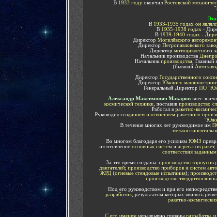
В
1933 году
окончил
Ростовский механичес
"
Эта
В
1933-1935 годах он являл
В
1935-1938 годах -
Дир
В
1939-1940 годах
-
Дире
Директор
Могилёвского авторемон
Директор
Петропавловского заво
Директор
мотоциклетного з
Начальник производства
Днепро
Начальник
производства
, Главный
(бывший
Автозаво
Директор
Государственного союзн
Директор
Южного машиностроите
Генеральный Директор
ПО "Юж
Александр Максимович Макаров
внес значи
космической техники
, поставив
производство с
Работал в
ракетно-космиче
Руководил
созданием и освоением ракетного произ
"Южн
В течение многих лет руководимое им
П
межконтинентальны
Во многом благодаря его усилиям
ЮМЗ
превр
изготовление
основных систем
и
агрегатов ракет
,
соответствия заданным
За это время созданы:
производство корпусов 
двигателей
;
производство приборов и систем авт
ЖРД
(
огневые стендовые испытания
);
производст
производство твердотопливны
Под его руководством и при его непосредств
разработок
, результатом которых явилось ре
ракетно-космических
С
его именем
неразрывно связаны
разработка