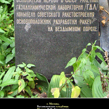
г
. Москва,
Ваганьковское
кладбище.