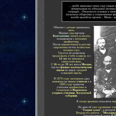
... среди знакомых отец слыл умным
нетерпимым по идеальной честнос
спорщик... Отличался сильным и тя
польского общества и сочувствовал ф
всегда находили приют... Мать - в
Обычно с
детьми
занималась
мать
.
Именно
она
научила
Константина
читать
и
писать
,
познакомила с
началами
арифметики
.
После
перенесённой
в
детстве
скарлатины
почти
полностью
потерял слух
.
Глухота
не позволила
продолжать учебу
в
школе
, и с
14 лет
он
занимался
самостоятельно
.
С
16
-ти
до
19
лет
жил в
Москве
,
изучал
физико-математические
науки
по циклу
средней
и
высшей школы
.
В
1879 году экстерном
сдал
экзамены
на
звание
учителя
и в
1880 году
назначен
учителем
арифметики
и
геометрии
в
Воровском
уездном училище
,
Калужской
губернии
.
К
этому времени
относятся
пер
Не зная об
уже
сделанных от
"Теория газов"
, в которо
Вторая его работа
-
"Механика
благоприятный отзыв
И.М