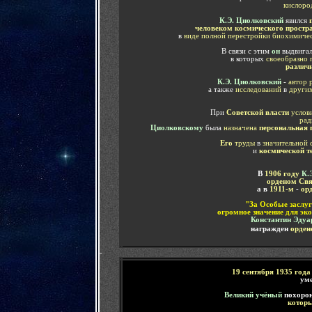
кислоро
К.Э. Циолковский
явился
человеком космического простр
в
виде полной перестройки биохимич
В связи с этим
он
выдвига
в которых
своеобразно 
различ
К.Э. Циолковский
-
автор 
а также
исследований
в
других
При
Советской власти
услов
рад
Циолковскому
была
назначена
персональная 
Его
труды
в
значительной 
и
космической т
В
1906 году
К.
орденом Свя
а в
1911-м
-
ор
"За Особые заслуг
огромное значение для э
Константин Эду
награжден
орден
-
19 сентября 1935 года
ум
Великий учёный
похорон
которы