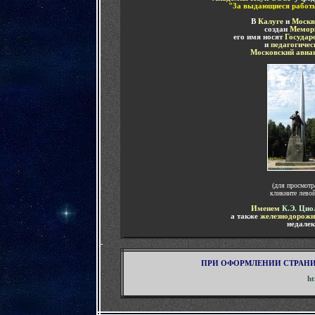
"3а выдающиеся работы
В
Калуге
и
Москв
создан
Мемори
его имя носят
Государ
и
педагогичес
Московский авиац
(для просмотр
кликните лево
Именем
К.Э. Цио
а также
железнодорожн
недалек
-
ПРИ ОФОРМЛЕНИИ СТРАН
ht