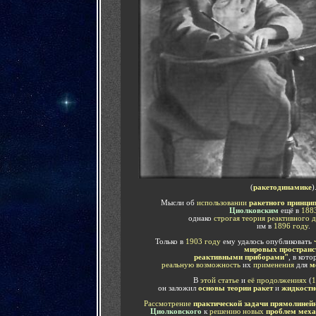
(
ракетодинамике
)
Мысли об
использовании
ракетного принци
Циолковским
ещё в
188
однако
строгая теория реактивного 
им в
1896 году
.
Только в
1903 году
ему удалось опубликовать
мировых пространс
реактивными приборами"
, в кот
реальную возможность
их
применения
для
м
В
этой статье
и
её продолжениях
(
1
он заложил
основы теории ракет
и
жидкостн
Рассмотрение
практической задачи прямолиней
Циолковского
к
решению новых
проблем меха