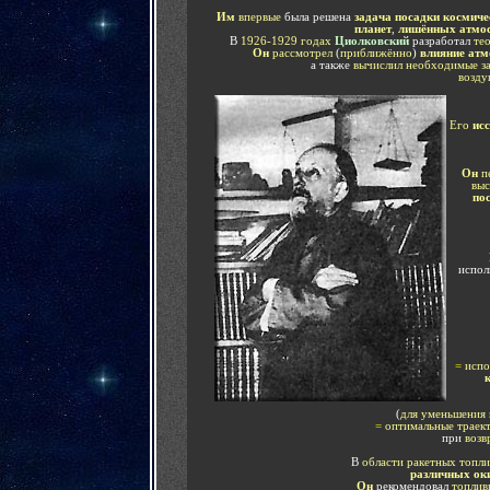
Им
впервые
была решена
задача посадки космиче
планет
,
лишённых атмо
В
1926-1929 годах
Циолковский
разработал
те
Он
рассмотрел
(
приближённо
)
влияние ат
а также
вычислил необходимые за
возду
Его
ис
Он
п
выс
по
испол
=
испо
(
для уменьшения
=
оптимальные траек
при
возв
В
области ракетных топли
различных ок
Он
рекомендовал
топлив