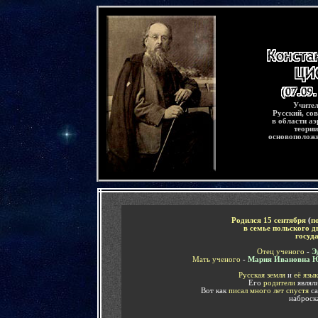
-
Учител
Русский, со
в области а
теории
основополож
-
Родился
15 сентября
(
п
в семье польского 
госуд
Отец ученого
-
Э
Мать ученого
-
Мария Ивановна 
Русская земля
и
её язык
Его
родители
являл
Вот как
писал много лет спустя
с
наброск