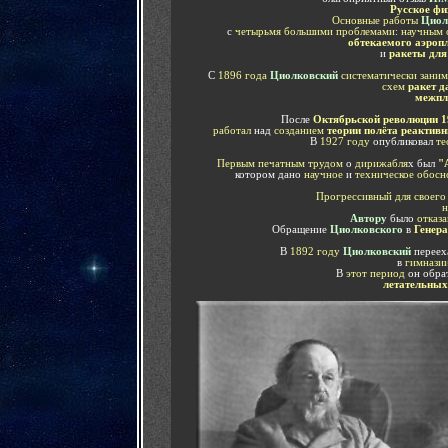
Русское фи
Основные работы
Циол
с
четырьмя большими проблемами
:
научным 
обтекаемого аэроп
и
ракеты для
С
1896 года
Циолковский
систематически зани
схем
ракет д
межпл
После
Октябрьской революции
1
работал
над
созданием
теории полёта реактив
В
1927 году
опубликовал
те
Первым печатным трудом
о
дирижабля
х был
"А
котором дано
научное
и
техническое обосн
Прогрессивный для своего
н
Автору
было
отказа
Обращение
Циолковского
в
Генер
В
1892 году
Циолковский
переех
в
гимнази
В
этот период
он обра
летательных