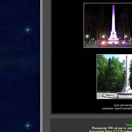
(для просмотр
кликните левой кнопко
-
Увек
Накануне
100-летия со дн
Академия Наук СССР
учре