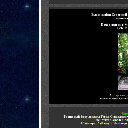
-
Выдающийся
Советский
скончал
Похоронен он
в М
(
уч. № 
(для просмотр
кликните левой кнопк
-
Увек
Бронзовый бюст
дважды Героя Социалистич
архитектор
Маслов В.
17 января 1978 года
в
Ленингра