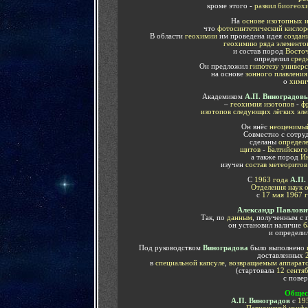
кроме этого -
развил биогеох
На
основе изотопных 
что
фотосинтетический кислор
В области
геохимии
им проведена идея
создан
геохимию ряда элементо
и состав пород
Восточ
определил
сред
Он предложил
гипотезу универс
на основе
зонного плавления
о
химич
Академиком
А.П. Виноградов
–
геохимия изотопов
-
ф
изотопов следующих лёгких эл
Он внёс
неоценимый
Совместно с сотр
сделаны
определе
щитов
-
Балтийского
а также пород
Ин
изучен
состав метеоритов
С
1963 года
А.П.
Отделения наук 
с
17 мая 1967 
Александр Павлов
Так, по
данным
, полученным с
он установил наличие
б
и определи
Под руководством
Виноградова
было выполнено
и
доставленных
в
специальной капсуле
,
возвращаемым аппарато
(стартовала
12 сентя
с пове
Общест
А.П. Виноградов
с
19