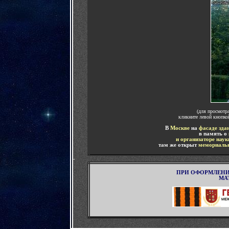
(для просмотр
кликните левой кнопк
В
Москве
на
фасаде зд
в память о
и организаторе нау
там же открыт
мемориальн
-
ПРИ ОФОРМЛЕНИ
МА