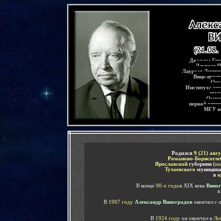
-
Дважды Геро
Лауреат П
Лауреат Ленинс
Вице-през
Орг
Института ге
имен
Основ
первой отеч
МГУ и
-
Родился
9 (21) авг
Романово-Борисогле
Ярославской
губернии (
ны
Тутаевского
муниципа
в
к
В конце
90-х годов
XIX века
Вино
В
1907 году
Александр Виноградов
окончил с 
В
1924 году
он окончил в
Ле