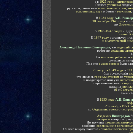
а в
1925 году
-
химический
Являлся
учеником
академ
русского, советского
естествоиспытателя
,
мы
современных наук
о Земле -
геохимии
,
В
1934 году
А.П. Виног
30 сентября 1943 года
его 
по
Отделению
В
1945-1947 годах
- дире
имени В.
В
1947 году
организует и с
и аналитической хи
Александр Павлович Виноградов
, как
ведущий с
работ по
созданию атом
Он
возглавил работы
по
а
делящихся мате
Под его
руководством
были раз
29 августа 1949 года
в
ССС
был осуществлён
вз
что явилось
грозным ответом
на
угро
и неоднократно ими уже
испытан
и применение этого
смерто
когда на
японск
(
6
и
9 август
были с
В
1953 году
А.П. Виног
каф
23 октября 1953 г
по
Отделению геолого-географ
Академик
Виноградов
б
интересы
которого прос
Им изучены
изменения химичес
особенно
содержание в организмах
Он ввёл в науку понятие
«биогеохимические пр
ра