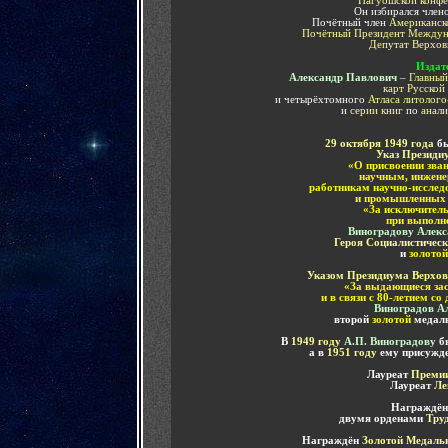
Пагуошской конф
Он избирался член
Почётный член
Американск
Почётный Президент Междун
Депутат Верхо
Издат
Александр Павлович
–
Главный
карт Русской
и четырёхтомного
Атласа литолог
и
серии книг
по
анали
29 октября 1949 года
б
Указ Президи
«О присвоении зва
научным, инжене
работникам научно-исслед
и промышленных 
«За исключитель
при выполне
Виноградову Алекс
Героя Социалистическ
и
золотой
Указом Президиума Верхо
«За выдающиеся зас
и в связи с 80-летием со
Виноградов А
второй
золотой
медал
В
1949 году
А.П. Виноградову
б
а в
1951 году
ему присужд
Лауреат
Премии
Лауреат
Ле
Награждён
двумя орденами
Труд
Награждён
Золотой Медаль