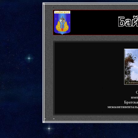
-
-
С
име
Брат
ска
межконтиненталь
-
-
-