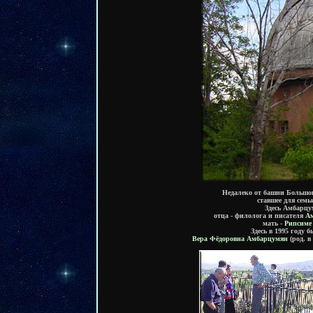
Недалеко от башни Большог
ставшее для сем
Здесь
Амбарцу
отца - филолога и писателя
Ам
мать -
Рипсиме
Здесь в 1995 году 
Вера Фёдоровна Амбарцумян
(род. в