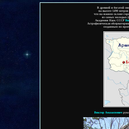
В древней и богатой с
на высоте 1490 метров
что на южном склоне горы
из самых молодых (
Академии Наук СССР
Ви
Астрофизическая обсерватори
созданным по прое
Виктор Амазаспович
руко