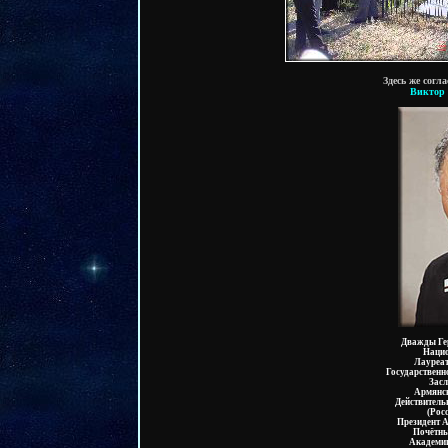
Здесь же согл
Виктор
Дважды Ге
Нацио
Лауреат
Государственн
Засл
Армянск
Действител
(Рос
Президент 
Почётны
Академии