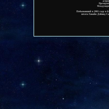
астро
Президент
Международ
Побывавший в 2001 году в 
штата Гавайи Дэйвид Са