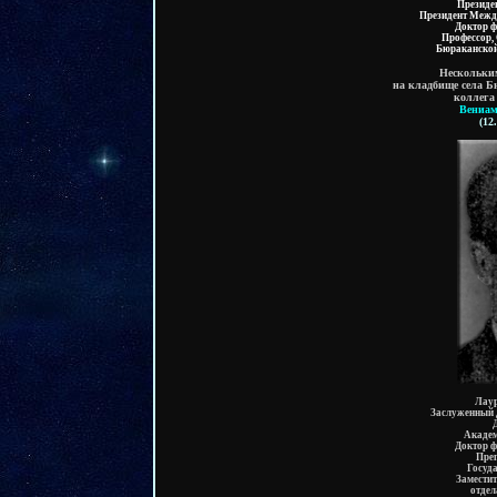
Президе
П
резидент Межд
Доктор ф
Профессор,
Бюраканской
Нескольким
на кладбище села Б
коллега
Вениа
(12
Лаур
Заслуженный 
Акаде
Доктор ф
Преп
Госуд
Замести
отдел