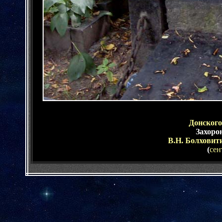
Донского
Захоро
В.Н. Болховит
(
сен