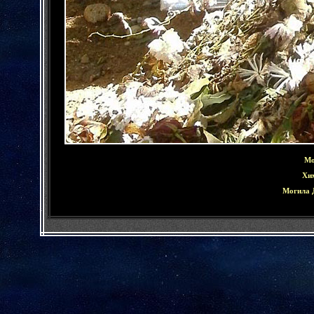
Мо
Хи
Могила 