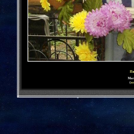
Пя
Мог
(
ви