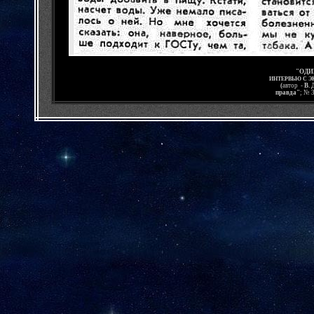
"ОДИ
ИНТЕРВЬЮ С Э
(
автор -
В. 
правда"
; № 