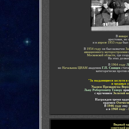
В
январе
арестован, но 
и в
апреле 1953 года
был
В
1954 году
он был назначен
За
авиационного моторостроения
Московской области
,
где созд
На этих должн
В
1964 году
Л
но
Начальник ЦИАМ
академик
Г.П. Свищев
счита
категорически против 
"За выдающиеся заслуги в 
в трудных 
Указом Президиума Верх
Льву Робертовичу Гонору
прис
с вручением
Золотой м
Награжден тремя орде
орденом
Отечест
В
1946 году
ему 
а в
1968 году
-
-
Видный ор
советской р