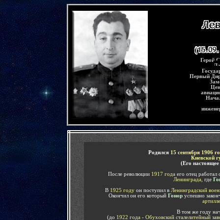
-
Герой С
Ла
Госуда
Первый Ди
Зам
Цен
авиаци
Нача
инжене
-
Родился
15 сентября 1906 г
Киевской г
(Его настоящее
После революции
1917 года
его отец работал
Ленинграда
, где
Го
В
1925 году
он поступил в
Ленинградский воен
Окончил он его который
Гонор
успешно закон
артилл
В том же году нач
(до
1922 года
-
Обуховский сталелитейный зав