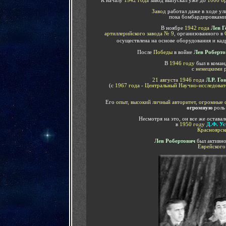
К началу
1942 года
завод выпускал уже до
1000 о
Завод
работал даже в ходе ул
пока бомбардировками 
В ноябре
1942 года
Лев Г
артиллерийского завода
№ 9
, организованного в
осуществлена на основе оборудования и кад
После
Победы
в войне
Лев Роберто
В
1946 году
был в коман
с
немецкими 
21 августа 1946 года
Л.Р. Го
(с
1967 года
-
Центральный Научно-исследова
Его
опыт, высокий личный авторитет, огромные 
огромную
роль 
Несмотря на это, он все же остава
в
1950 году
Д.Ф. Ус
Красноярск
Лев Робертович
был активно
Еврейского