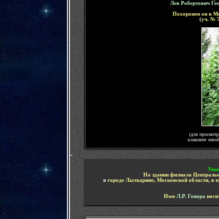
Лев Робертович Го
Похоронен он в М
(
уч. № 
(для просмотр
кликните лево
-
Увек
На здании филиала Центральн
в
городе Лыткарино, Московской области, в 
Имя
Л.Р. Гонора
носи