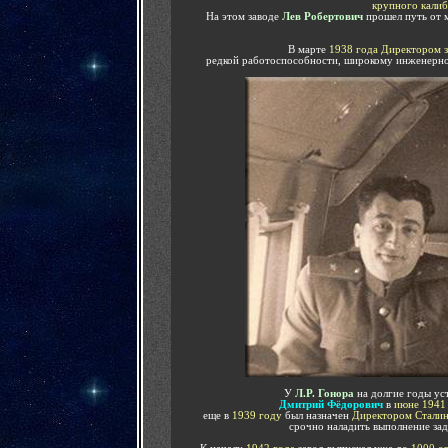
крупного калиб
На этом заводе
Лев Робертович
прошел путь от 
В марте
1938 года
Директором з
редкой работоспособности, широкому инженерно
У
Л.Р. Гонора
на долгие годы ус
Дмитрий Фёдорович
в
июне 1941
еще в
1939 году
был назначен
Директором Сталинг
срочно наладить выполнение зад